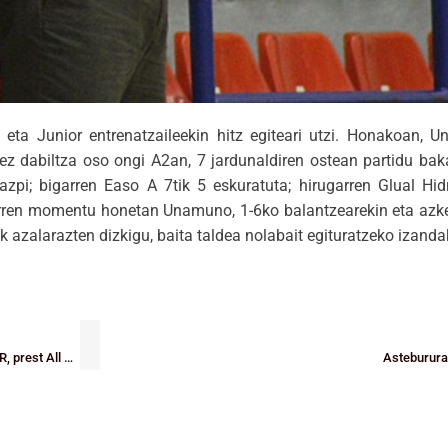
eta Junior entrenatzaileekin hitz egiteari utzi. Honakoan, 
ez dabiltza oso ongi A2an, 7 jardunaldiren ostean partidu bakar
azpi; bigarren Easo A 7tik 5 eskuratuta; hirugarren Glual Hid
sgarren momentu honetan Unamuno, 1-6ko balantzearekin eta azk
k azalarazten dizkigu, baita taldea nolabait egituratzeko izanda
75. URTEURRENA: Dominion Bilbao Basket, Gernika Bizkaia eta Bilbao BSR, prest All Star Day-rako
Asteburur