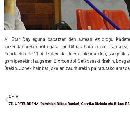
All Star Day eguna ospatzen den astean, ez diogu Kadete 
zuzendariarekin aritu gara, jon Bilbao hain zuzen. Tamalez, 
Fundacion 5+11 A izaten da liderra plenuarekin, zazpitik z
garaipenekin; laugarren Ziorcontrol Getxosaski 4rekin, bo
0rekin. Jonek hainbat jokalari zauriturekin pairatutako arazoa
OHIA