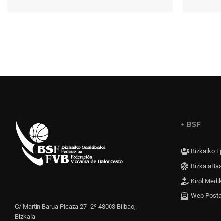
+ BSF
Bizkaiko E
BizkaiaBa
Kirol Medi
Web Post
C/ Martín Barua Picaza 27- 2º 48003 Bilbao,
Bizkaia