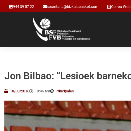
944 39 57 22
secretaria@bizkaiabasket.com
Correo Web
Jon Bilbao: “Lesioek barneko
18/03/2016
10:46 am
Principales