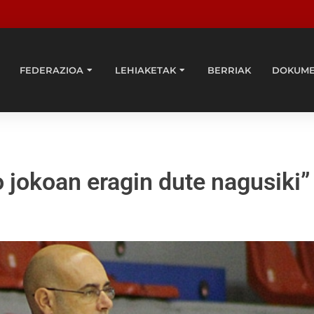
FEDERAZIOA
LEHIAKETAK
BERRIAK
DOKUM
 jokoan eragin dute nagusiki”