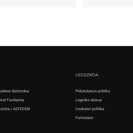
LEGEZKOA
paileen Batzordea
Pribatutasun politika
sket Fundazioa
Legezko abisua
kuntza / ASFEDEBI
Cookieen politika
a
Formulario