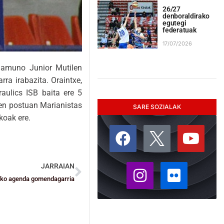
26/27
denboraldirako
egutegi
federatuak
17/07/2026
Unamuno Junior Mutilen
ra irabazita. Oraintxe,
raulics ISB baita ere 5
en postuan Marianistas
SARE SOZIALAK
koak ere.
JARRAIAN
ako agenda gomendagarria