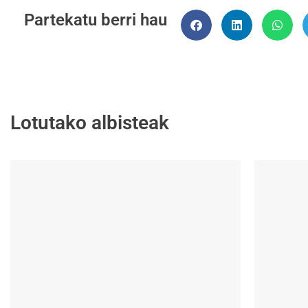
Partekatu berri hau
Lotutako albisteak