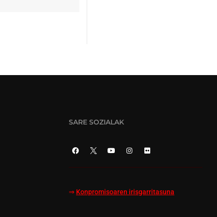
SARE SOZIALAK
⇒
Konpromisoaren irisgarritasuna