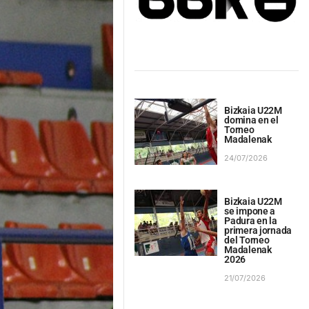
Bizkaia U22M
domina en el
Torneo
Madalenak
24/07/2026
Bizkaia U22M
se impone a
Padura en la
primera jornada
del Torneo
Madalenak
2026
21/07/2026