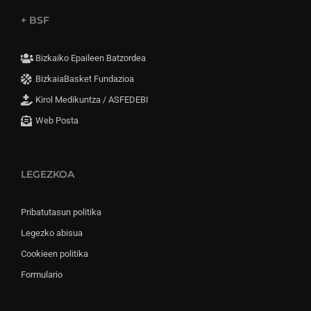
+ BSF
Bizkaiko Epaileen Batzordea
BizkaiaBasket Fundazioa
Kirol Medikuntza / ASFEDEBI
Web Posta
LEGEZKOA
Pribatutasun politika
Legezko abisua
Cookieen politika
Formulario