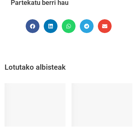
Partekatu berri hau
Lotutako albisteak