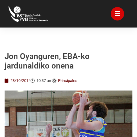
Jon Oyanguren, EBA-ko
jardunaldiko onena
28/10/2014
10:37 am
Principales