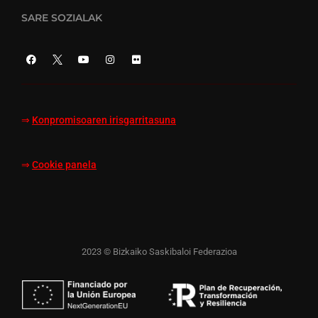
SARE SOZIALAK
⇒
Konpromisoaren irisgarritasuna
⇒
Cookie panela
2023 © Bizkaiko Saskibaloi Federazioa