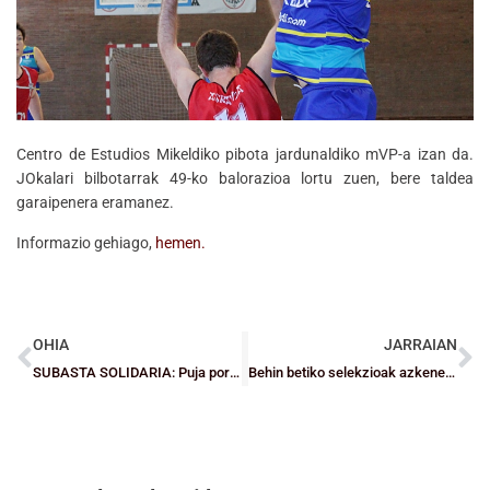
Centro de Estudios Mikeldiko pibota jardunaldiko mVP-a izan da.
JOkalari bilbotarrak 49-ko balorazioa lortu zuen, bere taldea
garaipenera eramanez.
Informazio gehiago,
hemen.
OHIA
JARRAIAN
SUBASTA SOLIDARIA: Puja por las zapatillas de los Campeones del Mundo
Behin betiko selekzioak azkeneko entrenamendurako prest