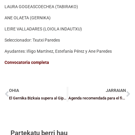
LAURA GOGEASCOECHEA (TABIRAKO)
ANE OLAETA (GERNIKA)
LEIRE VALLADARES (LOIOLA INDAUTXU)
Seleccionador: Txutxi Paredes
Ayudantes: Iñigo Martínez, Estefanía Pérez y Ane Paredes
Convocatoria completa
OHIA
JARRAIAN
El Gernika Bizkaia supera al Gipuzkoa UPV y es el primer líder de la LF
Agenda recomendada para el fin de semana
Partekatu berri hau