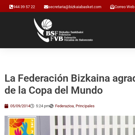
944 39 57 22
secretaria@bizkaiabasket.com
Correo Web
La Federación Bizkaina agrad
de la Copa del Mundo
05/09/2014
5:24 pm
Federazioa
,
Principales