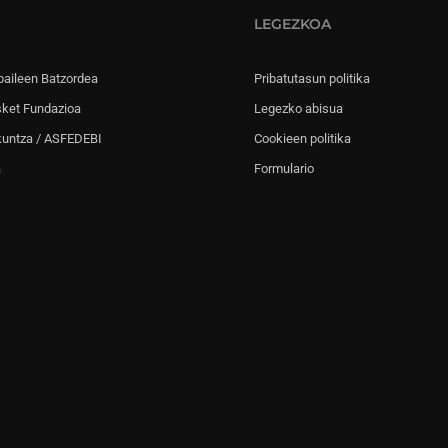
LEGEZKOA
paileen Batzordea
Pribatutasun politika
sket Fundazioa
Legezko abisua
kuntza / ASFEDEBI
Cookieen politika
a
Formulario