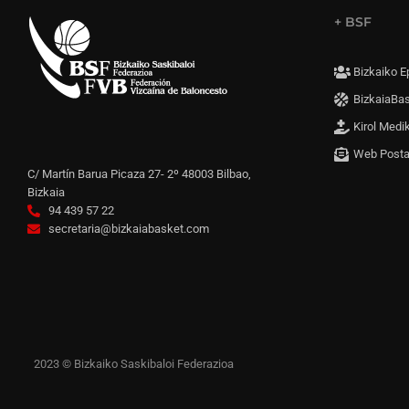
+ BSF
Bizkaiko E
BizkaiaBa
Kirol Medi
Web Post
C/ Martín Barua Picaza 27- 2º 48003 Bilbao,
Bizkaia
94 439 57 22
secretaria@bizkaiabasket.com
2023 © Bizkaiko Saskibaloi Federazioa