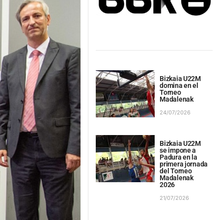
Bizkaia U22M
domina en el
Torneo
Madalenak
24/07/2026
Bizkaia U22M
se impone a
Padura en la
primera jornada
del Torneo
Madalenak
2026
21/07/2026