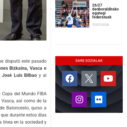
26/27
denboraldirako
egutegi
federatuak
17/07/2026
SARE SOZIALAK
se disputó este pasado
nes Bizkaina, Vasca e
,
José Luis Bilbao
y al
 la Copa del Mundo FIBA
n Vasca, así como de la
de Baloncesto, quiso a
 que durante estos días
a línea en la sociedad y