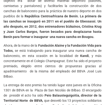
objetivo era dotar de diverso material deportivo (balones,
camisetas y pantalones) y facilitarles la construcción de dos
canchas de baloncesto
para la práctica de nuestro deporte en dos
pueblos de la
República Centroafricana de Benín. La primera de
las canchas se inauguró en 2011 en el pueblo de Gbessassi. Un
año después, en 2012,
dos entrenadores bizkainos, Cristina Krug
y Juan Carlos Burgos, fueron becados para desplazarse hasta
Benín para formar e inaugurar una nueva cancha en Bougou.
Ahora, de la mano de la
Fundación Alaine y la Fundación Vida para
Todos,
se está trabajando para inaugurar una nueva cancha de
baloncesto, en esta ocasión en la localidad de
Kandi
, y más
concretamente en el Colegio Champagnat. Este ha sido el proyecto
premiado, elegido entre cientos de propuestas gracias al
apadrinamiento de la misma del empleado del BBVA José Luis
Bilbao.
La entrega de este premio ha tenido lugar este jueves en la Oficina
1301 de BBVA en la Plaza de San Nicolás de Bilbao. El encargado
de presidir el acto ha sido
Peio Balausteguigoitia, director de la
Territorial Norte de BBVA
, que desveló los 13 proyectos solidarios