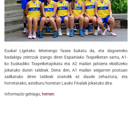
Euskal Ligetako lehenengo fasea bukatu da, eta dagoeneko
badakigu zeintzuk izango diren Espainiako Txapelketan sartu, A1-
ko Euskadiko Txapelketajokatu eta A2 mailan jaitsiera ekiditzeko
jokatuko duten taldeak. Dena den, A1 mailan seigarren postuan
sailkatuko diren taldeak oraindik ez daude zehaztuta, eta
horretarako, asteburu honetan Lauko Finalak jokatuko dira.
Informazio gehiago,
hemen.