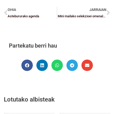
OHIA
JARRAIAN
Astebururako agenda
Mini mailako selekzioei omenaldia egingo zaie Gernika Bizkaia – Rivas partiduan
Partekatu berri hau
Lotutako albisteak