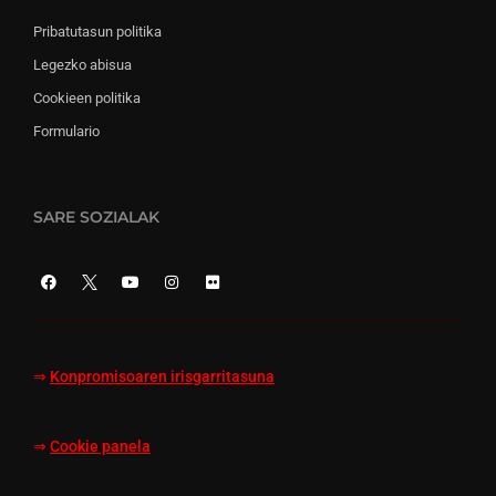
Pribatutasun politika
Legezko abisua
Cookieen politika
Formulario
SARE SOZIALAK
⇒
Konpromisoaren irisgarritasuna
⇒
Cookie panela