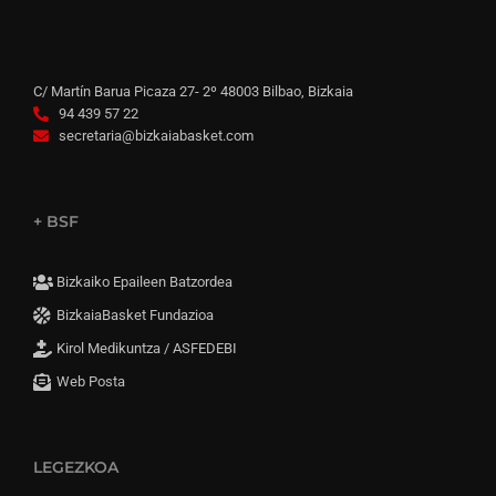
C/ Martín Barua Picaza 27- 2º 48003 Bilbao, Bizkaia
94 439 57 22
secretaria@bizkaiabasket.com
+ BSF
Bizkaiko Epaileen Batzordea
BizkaiaBasket Fundazioa
Kirol Medikuntza / ASFEDEBI
Web Posta
LEGEZKOA