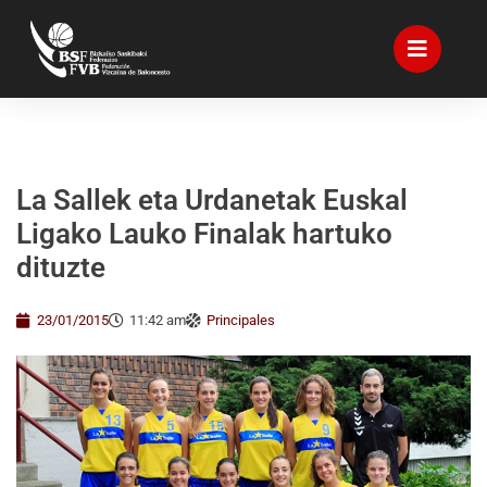
La Sallek eta Urdanetak Euskal
Ligako Lauko Finalak hartuko
dituzte
23/01/2015
11:42 am
Principales