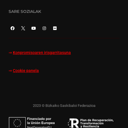
SARE SOZIALAK
⇒
Konpromisoaren irisgarritasuna
⇒
Cookie panela
2023 © Bizkaiko Saskibaloi Federazioa