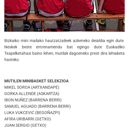
Bizkaiko mini mailako hautzatzaileek azkeneko deialdia egin dute.
Neskek beste entrenamendu bat egingo dute Euskadiko
Txapelketahasi baino lehen; mutilak dagoeneko prest dira lehiaketa
hasteko.
MUTILE
N MINIBASKET SELEKZIOA
MIKEL SOROA (ARTXANDAPE)
GORKA ALLENDE (ASKARTZA)
IBON NUÑEZ (BARRENA BERRI)
SAMUEL AGUADO (BARRENA BERRI)
LUKA VUKCEVIC (BEGOÑAZPI)
AFIRA URIBARRI (GETXO)
JUAN SERGIO (GETXO)