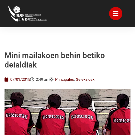
Mini mailakoen behin betiko
deialdiak
07/01/2015
2:49 am
Principales
,
Selekzioak