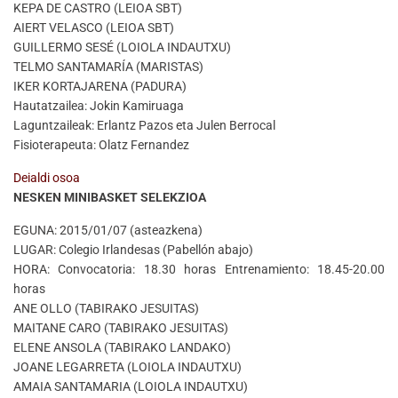
KEPA DE CASTRO (LEIOA SBT)
AIERT VELASCO (LEIOA SBT)
GUILLERMO SESÉ (LOIOLA INDAUTXU)
TELMO SANTAMARÍA (MARISTAS)
IKER KORTAJARENA (PADURA)
Hautatzailea: Jokin Kamiruaga
Laguntzaileak: Erlantz Pazos eta Julen Berrocal
Fisioterapeuta: Olatz Fernandez
Deialdi osoa
NESKEN MINIBASKET SELEKZIOA
EGUNA: 2015/01/07 (asteazkena)
LUGAR: Colegio Irlandesas (Pabellón abajo)
HORA: Convocatoria: 18.30 horas Entrenamiento: 18.45-20.00
horas
ANE OLLO (TABIRAKO JESUITAS)
MAITANE CARO (TABIRAKO JESUITAS)
ELENE ANSOLA (TABIRAKO LANDAKO)
JOANE LEGARRETA (LOIOLA INDAUTXU)
AMAIA SANTAMARIA (LOIOLA INDAUTXU)