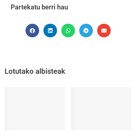
Partekatu berri hau
Lotutako albisteak