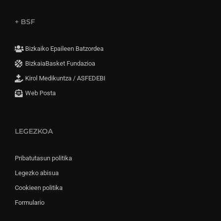
+ BSF
Bizkaiko Epaileen Batzordea
BizkaiaBasket Fundazioa
Kirol Medikuntza / ASFEDEBI
Web Posta
LEGEZKOA
Pribatutasun politika
Legezko abisua
Cookieen politika
Formulario