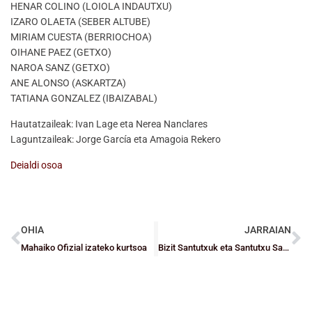
HENAR COLINO (LOIOLA INDAUTXU)
IZARO OLAETA (SEBER ALTUBE)
MIRIAM CUESTA (BERRIOCHOA)
OIHANE PAEZ (GETXO)
NAROA SANZ (GETXO)
ANE ALONSO (ASKARTZA)
TATIANA GONZALEZ (IBAIZABAL)
Hautatzaileak: Ivan Lage eta Nerea Nanclares
Laguntzaileak: Jorge García eta Amagoia Rekero
Deialdi osoa
OHIA
JARRAIAN
Mahaiko Ofizial izateko kurtsoa
Bizit Santutxuk eta Santutxu Saskibaloi Klubak esklerosiaren aldeko diru-bilketan lagunduko dute