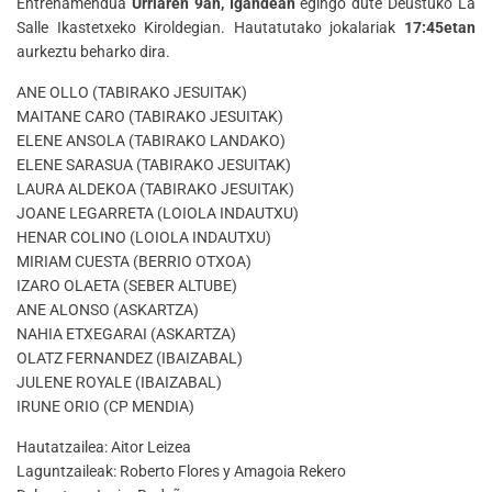
Entrenamendua
Urriaren 9an, Igandean
egingo dute Deustuko La
Salle Ikastetxeko Kiroldegian. Hautatutako jokalariak
17:45etan
aurkeztu beharko dira.
ANE OLLO (TABIRAKO JESUITAK)
MAITANE CARO (TABIRAKO JESUITAK)
ELENE ANSOLA (TABIRAKO LANDAKO)
ELENE SARASUA (TABIRAKO JESUITAK)
LAURA ALDEKOA (TABIRAKO JESUITAK)
JOANE LEGARRETA (LOIOLA INDAUTXU)
HENAR COLINO (LOIOLA INDAUTXU)
MIRIAM CUESTA (BERRIO OTXOA)
IZARO OLAETA (SEBER ALTUBE)
ANE ALONSO (ASKARTZA)
NAHIA ETXEGARAI (ASKARTZA)
OLATZ FERNANDEZ (IBAIZABAL)
JULENE ROYALE (IBAIZABAL)
IRUNE ORIO (CP MENDIA)
Hautatzailea: Aitor Leizea
Laguntzaileak: Roberto Flores y Amagoia Rekero