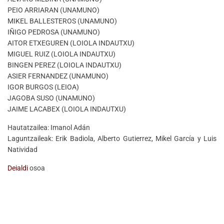
PEIO ARRIARAN (UNAMUNO)
MIKEL BALLESTEROS (UNAMUNO)
IÑIGO PEDROSA (UNAMUNO)
AITOR ETXEGUREN (LOIOLA INDAUTXU)
MIGUEL RUIZ (LOIOLA INDAUTXU)
BINGEN PEREZ (LOIOLA INDAUTXU)
ASIER FERNANDEZ (UNAMUNO)
IGOR BURGOS (LEIOA)
JAGOBA SUSO (UNAMUNO)
JAIME LACABEX (LOIOLA INDAUTXU)
Hautatzailea: Imanol Adán
Laguntzaileak: Erik Badiola, Alberto Gutierrez, Mikel García y Luis
Natividad
Deialdi
osoa