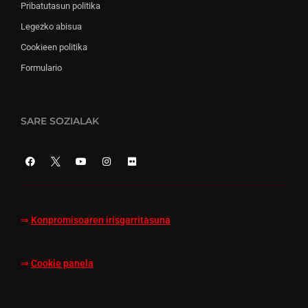
Pribatutasun politika
Legezko abisua
Cookieen politika
Formulario
SARE SOZIALAK
⇒
Konpromisoaren irisgarritasuna
⇒
Cookie panela