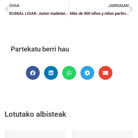
OHIA
JARRAIAN
EUSKAL LIGAK: Junior mailetan talde bizkaitarrak lidertzan
Más de 300 niños y niñas participarán en la IV Fiesta del Baloncesto
Partekatu berri hau
Lotutako albisteak