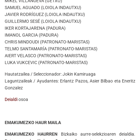
MIKEL VILLANUEVA (GETXO)
SAMUEL AGUADO (LOIOLA INDAUTXU)
JAVIER RODRÍGUEZ (LOIOLA INDAUTXU)
GUILLERMO SESÉ (LOIOLA INDAUTXU)
IKER KORTAJARENA (PADURA)
IMANOL GARCIA (PADURA)
CHRIS MINDOUDI (PATRONATO-MARISTAS)
TELMO SANTAMARÍA (PATRONATO-MARISTAS)
AIERT VELASCO (PATRONATO-MARISTAS)
LUKA VUKCEVIC (PATRONATO-MARISTAS)
Hautatzailea / Seleccionador: Jokin Kamiruaga
Laguntzaileak / Ayudantes: Erlantz Pazos, Asier Bilbao eta Eneritz
Gonzalez
Deialdi
osoa
EMAKUMEZKO HAUR MAILA
EMAKUMEZKO HAURREN
Bizkaiko aurre-selekzioaren deialdia.