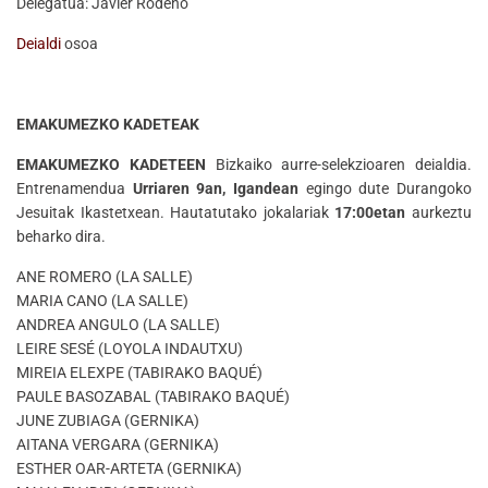
Delegatua: Javier Rodeño
Deialdi
osoa
EMAKUMEZKO KADETEAK
EMAKUMEZKO KADETEEN
Bizkaiko aurre-selekzioaren deialdia.
Entrenamendua
Urriaren 9an, Igandean
egingo dute Durangoko
Jesuitak Ikastetxean. Hautatutako jokalariak
17:00etan
aurkeztu
beharko dira.
ANE ROMERO (LA SALLE)
MARIA CANO (LA SALLE)
ANDREA ANGULO (LA SALLE)
LEIRE SESÉ (LOYOLA INDAUTXU)
MIREIA ELEXPE (TABIRAKO BAQUÉ)
PAULE BASOZABAL (TABIRAKO BAQUÉ)
JUNE ZUBIAGA (GERNIKA)
AITANA VERGARA (GERNIKA)
ESTHER OAR-ARTETA (GERNIKA)