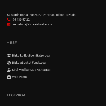
C/ Martín Barua Picaza 27- 2º 48003 Bilbao, Bizkaia
94 439 57 22
secretaria@bizkaiabasket.com
+ BSF
Bizkaiko Epaileen Batzordea
BizkaiaBasket Fundazioa
Kirol Medikuntza / ASFEDEBI
Web Posta
LEGEZKOA