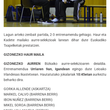
Lagun arteko zenbait partida, 2-3 entrenamendu gehiago. Haur eta
Kadete mailako aurre-selekzioak lanean dihar dute Euskadiko
Txapelketak prestatzen.
GIZONEZKO HAUR MAILA
GIZONEZKO AURREN
Bizkaiko aurre-selekzioaren deialdia.
Entrenamendua
Urriaren 9an, Igandean
egingo dute Leioako
Irlandesas Ikastetxean. Hautatutako jokalariak
10:45etan
aurkeztu
beharko dira.
GORKA ALLENDE (ASKARTZA)
MARKEL CALVO (BARRENA BERRI)
IBON NUÑEZ (BARRENA BERRI)
MIKEL SOROA (BARRENA BERRI)