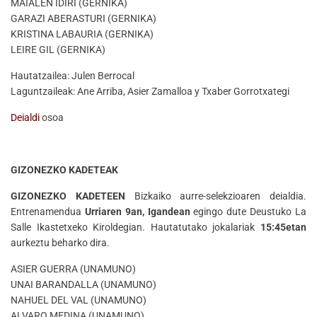
MAIALEN IDIRI (GERNIKA)
GARAZI ABERASTURI (GERNIKA)
KRISTINA LABAURIA (GERNIKA)
LEIRE GIL (GERNIKA)
Hautatzailea: Julen Berrocal
Laguntzaileak: Ane Arriba, Asier Zamalloa y Txaber Gorrotxategi
Deialdi
osoa
GIZONEZKO KADETEAK
GIZONEZKO KADETEEN
Bizkaiko aurre-selekzioaren deialdia.
Entrenamendua
Urriaren 9an, Igandean
egingo dute Deustuko La
Salle Ikastetxeko Kiroldegian. Hautatutako jokalariak
15:45etan
aurkeztu beharko dira.
ASIER GUERRA (UNAMUNO)
UNAI BARANDALLA (UNAMUNO)
NAHUEL DEL VAL (UNAMUNO)
ALVARO MEDINA (UNAMUNO)