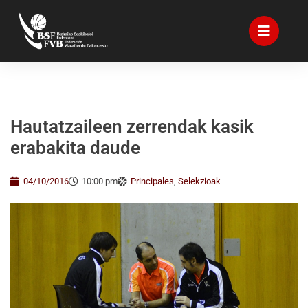
Hautatzaileen zerrendak kasik
erabakita daude
04/10/2016
10:00 pm
Principales
,
Selekzioak