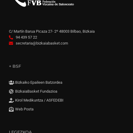
C/ Martín Barua Picaza 27- 2º 48003 Bilbao, Bizkaia
94 439 57 22
secretaria@bizkaiabasket.com
+ BSF
Bizkaiko Epaileen Batzordea
BizkaiaBasket Fundazioa
Kirol Medikuntza / ASFEDEBI
Web Posta
LEGEZKOA