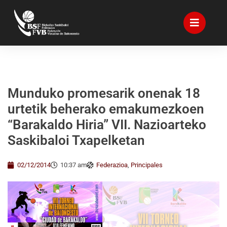
Munduko promesarik onenak 18
urtetik beherako emakumezkoen
“Barakaldo Hiria” VII. Nazioarteko
Saskibaloi Txapelketan
02/12/2014
10:37 am
Federazioa
,
Principales