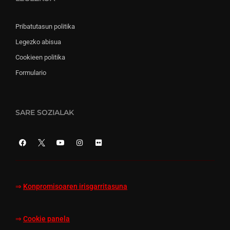
Pribatutasun politika
Legezko abisua
Cookieen politika
Formulario
SARE SOZIALAK
⇒
Konpromisoaren irisgarritasuna
⇒
Cookie panela