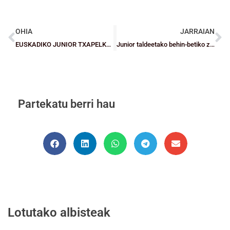
OHIA
JARRAIAN
EUSKADIKO JUNIOR TXAPELKETA: Egutegia
Junior taldeetako behin-betiko zerrendak
Partekatu berri hau
Lotutako albisteak