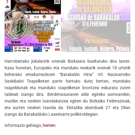
Harrobietako jokalaririk onenak Bizkaiara bueltatuko dira laster.
Kasu honetan, Europako eta munduko neskarik onenek 18 urtetik
beherako emakumezkoen “Barakaldo Hiria” VII. Nazioarteko
Saskibaloi Txapelketan parte hartuko dute; bertan, munduko
txapeldunak eta munduko txapelketan brontzea eskuratu zuten
taldeak izango dira. Berdintasunaren alde egiteko asmoarekin,
mutilen eta nesken txandakatzea egiten du Bizkaiko Federazioak,
eta aurten nesken txanda da. Ekitaldia abenduak 27 eta 28an
izango da Barakaldoko Lase4sarre polikiroldegian.
Informazio gehiago,
hemen.