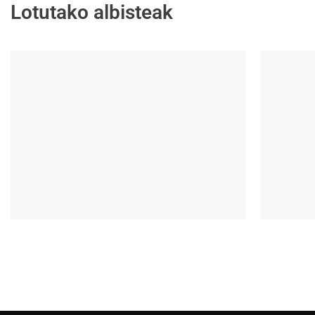
Lotutako albisteak