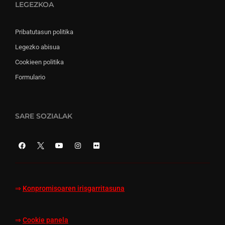
LEGEZKOA
Pribatutasun politika
Legezko abisua
Cookieen politika
Formulario
SARE SOZIALAK
⇒
Konpromisoaren irisgarritasuna
⇒
Cookie panela