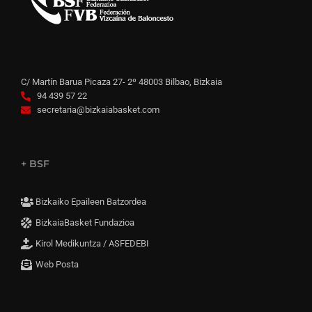
C/ Martín Barua Picaza 27- 2º 48003 Bilbao, Bizkaia
94 439 57 22
secretaria@bizkaiabasket.com
+ BSF
Bizkaiko Epaileen Batzordea
BizkaiaBasket Fundazioa
Kirol Medikuntza / ASFEDEBI
Web Posta