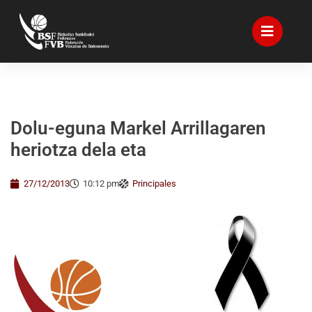
Dolu-eguna Markel Arrillagaren
heriotza dela eta
27/12/2013
10:12 pm
Principales