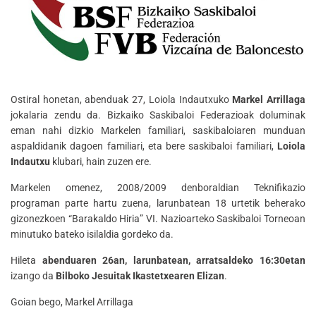
Ostiral honetan, abenduak 27, Loiola Indautxuko
Markel Arrillaga
jokalaria zendu da. Bizkaiko Saskibaloi Federazioak doluminak
eman nahi dizkio Markelen familiari, saskibaloiaren munduan
aspaldidanik dagoen familiari, eta bere saskibaloi familiari,
Loiola
Indautxu
klubari, hain zuzen ere.
Markelen omenez, 2008/2009 denboraldian Teknifikazio
programan parte hartu zuena, larunbatean 18 urtetik beherako
gizonezkoen “Barakaldo Hiria” VI. Nazioarteko Saskibaloi Torneoan
minutuko bateko isilaldia gordeko da.
Hileta
abenduaren 26an, larunbatean, arratsaldeko 16:30etan
izango da
Bilboko Jesuitak Ikastetxearen Elizan
.
Goian bego, Markel Arrillaga