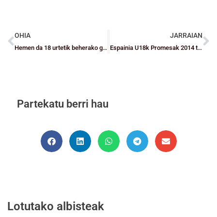
OHIA
JARRAIAN
Hemen da 18 urtetik beherako gizonezkoen “Barakaldo Hiria” VI. Nazioarteko Saskibaloi Torneoa
Espainia U18k Promesak 2014 taldeari irabazi dio eta Barakaldoko torneoaren finala jokatuko du
Partekatu berri hau
Lotutako albisteak