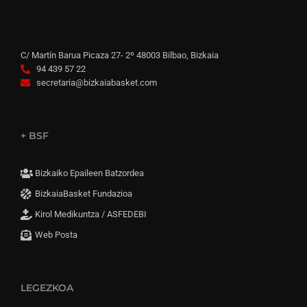
C/ Martín Barua Picaza 27- 2º 48003 Bilbao, Bizkaia
94 439 57 22
secretaria@bizkaiabasket.com
+ BSF
Bizkaiko Epaileen Batzordea
BizkaiaBasket Fundazioa
Kirol Medikuntza / ASFEDEBI
Web Posta
LEGEZKOA