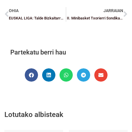
OHIA
JARRAIAN
EUSKAL LIGA: Talde Bizkaitarren hiru lidertza lehen jardunaldia eta gero
II. Minibasket Txorierri Sondika Torneoa
Partekatu berri hau
Lotutako albisteak