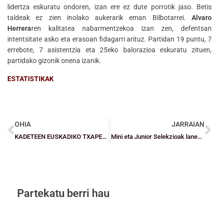
lidertza eskuratu ondoren, izan ere ez dute porrotik jaso. Betis
taldeak ez zien inolako aukerarik eman Bilbotarrei.
Alvaro
Herrera
ren kalitatea nabarmentzekoa izan zen, defentsan
intentsitate asko eta erasoan fidagarri arituz. Partidan 19 puntu, 7
errebote, 7 asistentzia eta 25eko balorazioa eskuratu zituen,
partidako gizonik onena izanik.
ESTATISTIKAK
OHIA
JARRAIAN
KADETEEN EUSKADIKO TXAPELKETA: Nahuel del Valen Hirukoei esker Bizkaia Txapeldun.
Mini eta Junior Selekzioak lanean hasi dira
Partekatu berri hau