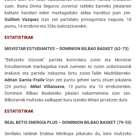
zuen. Baina Divina Seguros Joventut taldeko barneko jokalarien
kalitate handiari esker markagailuko aldea handituz joan zen.
Guillem Vazquez
izan zen partidako protagonista nagusia, 18
puntu, 14 errebote eta 32ko balorazioarekin.
ESTATISTIKAK
MOVISTAR ESTUDIANTES – DOMINION BILBAO BASKET (62-73)
“Beltzezko Gizonek” partida kontrolatu zuten eta Movistar
Estudiantesek markagailua irauli zuenean ez zuten urduritasunik
erakutsi eta partida irabaztea lortu zuten.Talde Madrildarreko
Adrian Garcia-Fraile
“izan zen puntu gehien sartu zituen jokalaria
(20 puntu).
Mikel Villanueva
, 13 puntu eta 10 erreboterekin,
Dominion Bilbao Basketeko jokalari nabarmenena izan zen.
Bilbotarrek multzoko sailkapen buru izateko lehian jarraitzen dute.
ESTATISTIKAK
REAL BETIS ENERGÍA PLUS – DOMINION BILBAO BASKET (79-53)
Sevillako taldeak Endesa Minikopa jokatuko du, bere multzoko