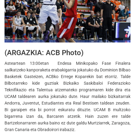
(ARGAZKIA: ACB Photo)
Asteartean 13:00etan Endesa Minikopako Fase Finalera
sailkatzeko kanporaketa erabakigarria jokatuko du Dominion Bilbao
Basketek Gasteizen, ACBko Errege Koparekin bat etorriz. Talde
Bilbotarreko kide guztiak Bizkaiko Saskibaloi Federazioko
Teknifikazio eta Talentua atzemateko programaren kide dira eta
UCAM taldearen aurka jokatuko dute. Haur mailako bizkaitarrak
Andorra, Juventut, Estudiantes eta Real Bestisen taldean zeuden.
Bi garaipen eta bi porrot eskuratu dituzte. UCAM B multzoko
bigarrena izan da, Barcaren atzetik. Hain zuzen ere talde
Bartzelonarraren aurka baino ez dute galdu Murtziarrek, Zaragoza,
Gran Canaria eta Obradoirori irabaziz.