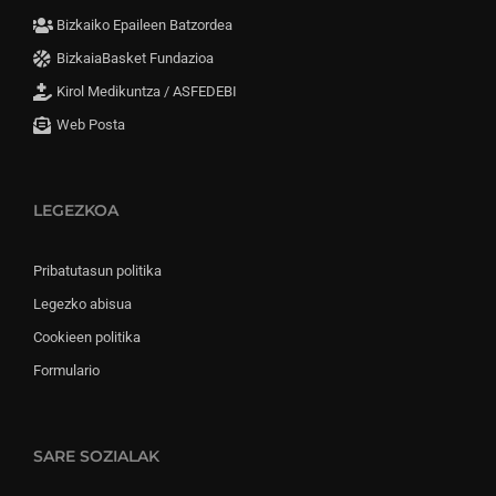
Bizkaiko Epaileen Batzordea
BizkaiaBasket Fundazioa
Kirol Medikuntza / ASFEDEBI
Web Posta
LEGEZKOA
Pribatutasun politika
Legezko abisua
Cookieen politika
Formulario
SARE SOZIALAK