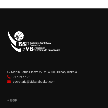
C/ Martín Barua Picaza 27- 2º 48003 Bilbao, Bizkaia
94 439 57 22
secretaria@bizkaiabasket.com
+ BSF