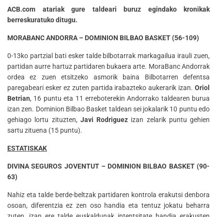
ACB.com atariak gure taldeari buruz egindako kronikak
berreskuratuko ditugu.
MORABANC ANDORRA – DOMINION BILBAO BASKET (56-109)
0-13ko partzial bati esker talde bilbotarrak markagailua irauli zuen,
partidan aurre hartuz partidaren bukaera arte. MoraBanc Andorrak
ordea ez zuen etsitzeko asmorik baina Bilbotarren defentsa
paregabeari esker ez zuten partida irabazteko aukerarik izan.
Oriol
Betrian
, 16 puntu eta 11 erreboterekin Andorrako taldearen burua
izan zen. Dominion Bilbao Basket taldean sei jokalarik 10 puntu edo
gehiago lortu zituzten,
Javi Rodriguez
izan zelarik puntu gehien
sartu zituena (15 puntu).
ESTATISKAK
DIVINA SEGUROS JOVENTUT – DOMINION BILBAO BASKET (90-
63)
Nahiz eta talde berde-beltzak partidaren kontrola erakutsi denbora
osoan, diferentzia ez zen oso handia eta tentuz jokatu beharra
zuten, izan ere talde euskaldunak intentsitate handia erakusten