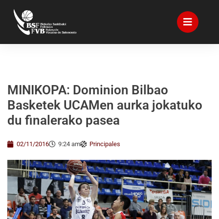
MINIKOPA: Dominion Bilbao
Basketek UCAMen aurka jokatuko
du finalerako pasea
02/11/2016
9:24 am
Principales