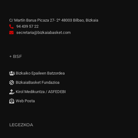
C/ Martín Barua Picaza 27- 2º 48003 Bilbao, Bizkaia
94 439 57 22
secretaria@bizkaiabasket.com
+ BSF
Bizkaiko Epaileen Batzordea
BizkaiaBasket Fundazioa
Kirol Medikuntza / ASFEDEBI
Web Posta
LEGEZKOA