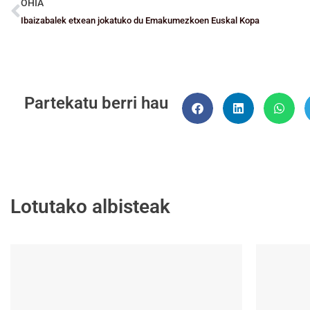
OHIA
Ibaizabalek etxean jokatuko du Emakumezkoen Euskal Kopa
Partekatu berri hau
Lotutako albisteak