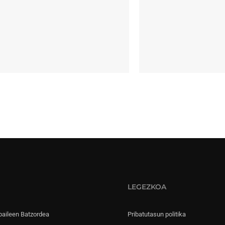
LEGEZKOA
paileen Batzordea
Pribatutasun politika