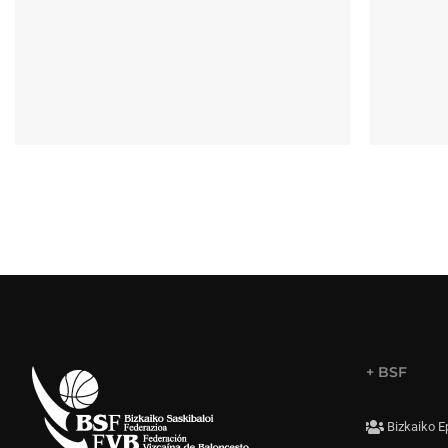
+ BSF
Bizkaiko E