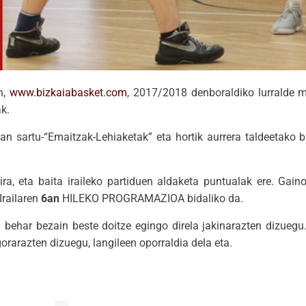
n,
www.bizkaiabasket.com
, 2017/2018 denboraldiko lurralde
k.
n sartu-“Emaitzak-Lehiaketak” eta hortik aurrera taldeetako 
ra, eta baita iraileko partiduen aldaketa puntualak ere. Gain
Irailaren
6an
HILEKO PROGRAMAZIOA bidaliko da.
 behar bezain beste doitze egingo direla jakinarazten dizuegu
orarazten dizuegu, langileen oporraldia dela eta.