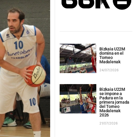
Bizkaia U22M
domina en el
Torneo
Madalenak
24/07/2026
Bizkaia U22M
se impone a
Padura en la
primera jornada
del Torneo
Madalenak
2026
21/07/2026