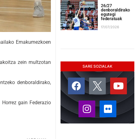
26/27
denboraldirako
egutegi
federatuak
17/07/2026
 mailako Emakumezkoen
bakoitza zein multzotan
SARE SOZIALAK
ontzeko denboraldirako,
. Horrez gain Federazio