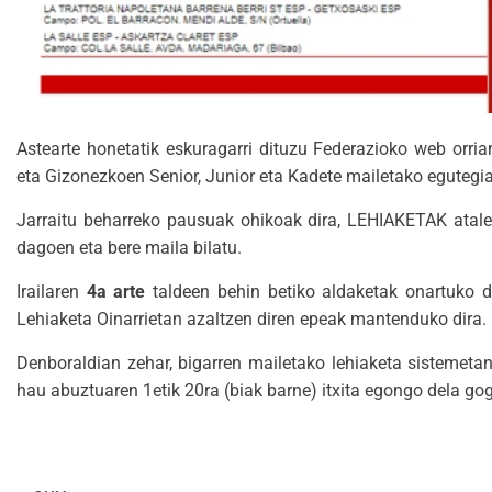
Astearte honetatik eskuragarri dituzu Federazioko web orria
eta Gizonezkoen Senior, Junior eta Kadete mailetako egutegia
Jarraitu beharreko pausuak ohikoak dira, LEHIAKETAK atalea
dagoen eta bere maila bilatu.
Irailaren
4a arte
taldeen behin betiko aldaketak onartuko di
Lehiaketa Oinarrietan azaltzen diren epeak mantenduko dira. 
Denboraldian zehar, bigarren mailetako lehiaketa sistemetan
hau abuztuaren 1etik 20ra (biak barne) itxita egongo dela gog