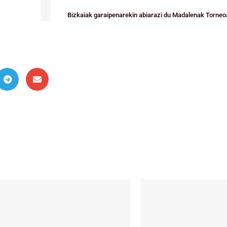
Bizkaiak garaipenarekin abiarazi du Madalenak Torneo