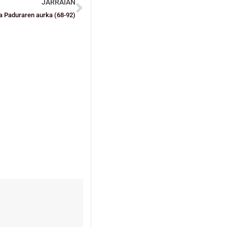
JARRAIAN
a Paduraren aurka (68-92)