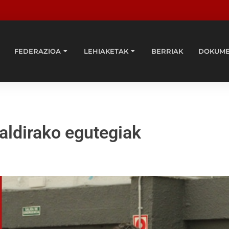
FEDERAZIOA
LEHIAKETAK
BERRIAK
DOKUM
aldirako egutegiak