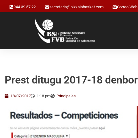
944 39 57 22
secretaria@bizkaiabasket.com
Correo Web
Prest ditugu 2017-18 denbor
18/07/2017
1:18 pm
Principales