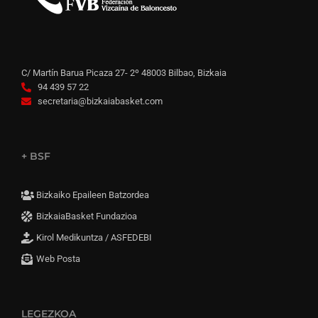
C/ Martín Barua Picaza 27- 2º 48003 Bilbao, Bizkaia
94 439 57 22
secretaria@bizkaiabasket.com
+ BSF
Bizkaiko Epaileen Batzordea
BizkaiaBasket Fundazioa
Kirol Medikuntza / ASFEDEBI
Web Posta
LEGEZKOA