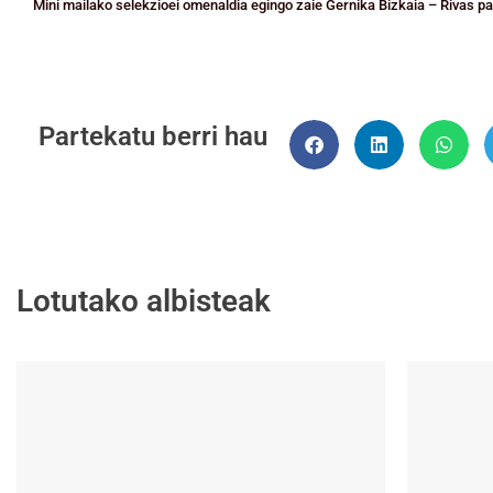
Mini mailako selekzioei omenaldia egingo zaie Gernika Bizkaia – Rivas pa
Partekatu berri hau
Lotutako albisteak