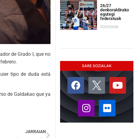
26/27
denboraldirako
egutegi
federatuak
17/07/2026
ador de Grado I, que no
febrero.
SARE SOZIALAK
ier tipo de duda está
urso de Galdakao que ya
JARRAIAN