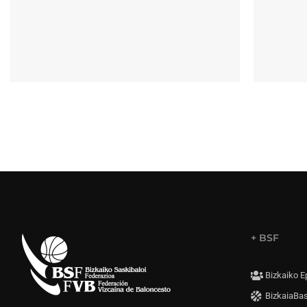
+ BSF
Bizkaiko E
BizkaiaBa