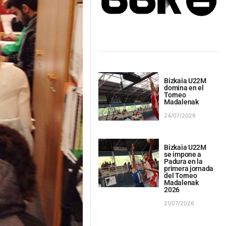
Bizkaia U22M
domina en el
Torneo
Madalenak
24/07/2026
Bizkaia U22M
se impone a
Padura en la
primera jornada
del Torneo
Madalenak
2026
21/07/2026