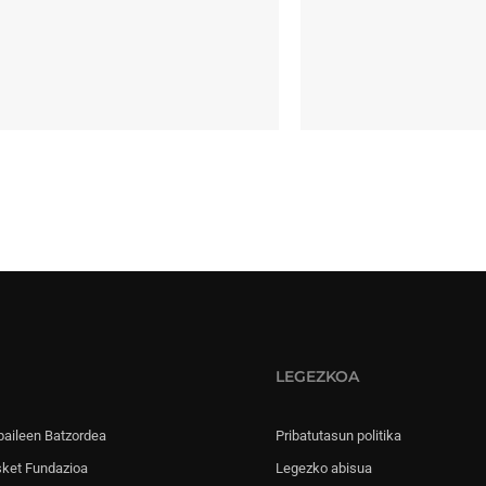
LEGEZKOA
paileen Batzordea
Pribatutasun politika
sket Fundazioa
Legezko abisua