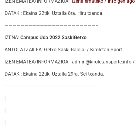
IZEN EMATEA/INFORMAZIOA:
Izena emateko
/
Info gehiago
DATAK : Ekaina 22tik Uztaila 8ra. Hiru txanda.
———————————————————————–
IZENA:
Campus Uda 2022 SaskiGetxo
ANTOLATZAILEA: Getxo Saski Baloia / Kiroletan Sport
IZEN EMATEA/INFORMAZIOA: admin@kiroletansporte.info /
DATAK : Ekaina 22tik Uztaila 29ra. Sei txanda.
———————————————————————–