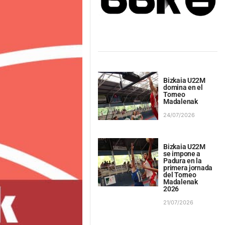
Bizkaia U22M
domina en el
Torneo
Madalenak
24/07/2026
Bizkaia U22M
se impone a
Padura en la
primera jornada
del Torneo
Madalenak
2026
21/07/2026