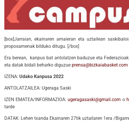
[box]Jarraian, ekainaren amaieran eta uztailean saskibalo
proposamenak bilduko ditugu. [/box]
Era berean, kanpus bat antolatzen baduzue eta Federazioak b
eta datak bidali beharko diguzue
prensa@bizkaiabasket.com
IZENA:
Udako Kanpusa 2022
ANTOLATZAILEA: Ugeraga Saski
IZEN EMATEA/INFORMAZIOA:
ugeragasaski@gmail.com
o
h
tarde
DATAK: Lehen txanda Ekainaren 27tik uztailaren 1era /Bigarre