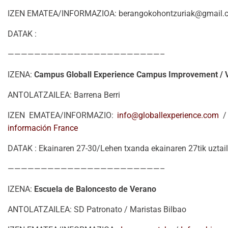
IZEN EMATEA/INFORMAZIOA: berangokohontzuriak@gmail.c
DATAK :
———————————————————————–
IZENA:
Campus Globall Experience Campus Improvement / V
ANTOLATZAILEA: Barrena Berri
IZEN EMATEA/INFORMAZIO:
info@globallexperience.com
/
información France
DATAK : Ekainaren 27-30/Lehen txanda ekainaren 27tik uztaila
———————————————————————–
IZENA:
Escuela de Baloncesto de Verano
ANTOLATZAILEA: SD Patronato / Maristas Bilbao