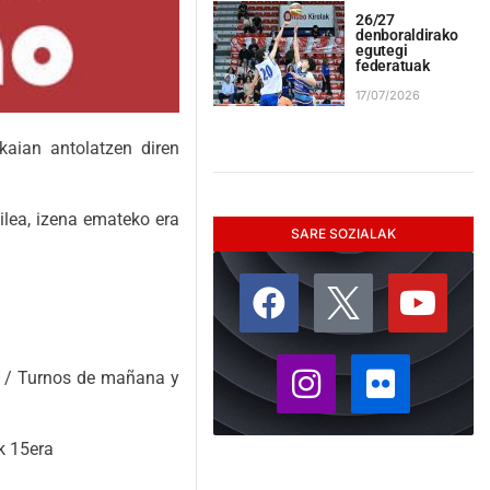
26/27
denboraldirako
egutegi
federatuak
17/07/2026
kaian antolatzen diren
ilea, izena emateko era
SARE SOZIALAK
o / Turnos de mañana y
k 15era