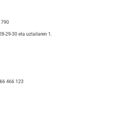
 790
8-29-30 eta uztailaren 1.
66 466 123