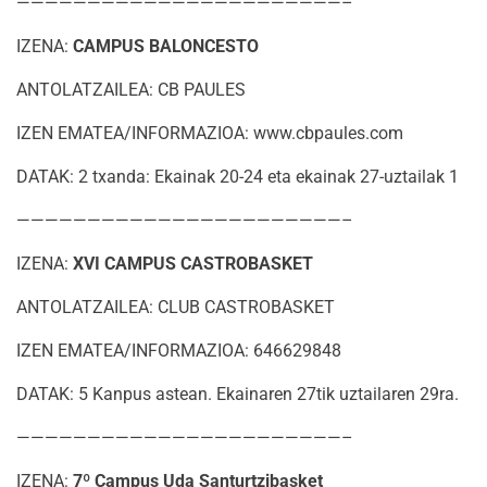
———————————————————————–
IZENA:
CAMPUS BALONCESTO
ANTOLATZAILEA: CB PAULES
IZEN EMATEA/INFORMAZIOA: www.cbpaules.com
DATAK: 2 txanda: Ekainak 20-24 eta ekainak 27-uztailak 1
———————————————————————–
IZENA:
XVI CAMPUS CASTROBASKET
ANTOLATZAILEA: CLUB CASTROBASKET
IZEN EMATEA/INFORMAZIOA: 646629848
DATAK: 5 Kanpus astean. Ekainaren 27tik uztailaren 29ra.
———————————————————————–
IZENA:
7º Campus Uda Santurtzibasket