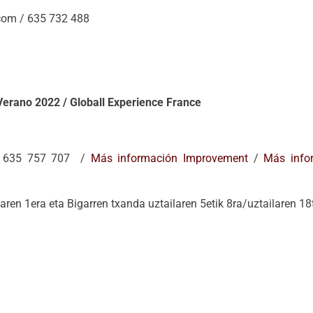
om / 635 732 488
erano 2022 / Globall Experience France
 635 757 707 /
Más información Improvement
/
Más info
ren 1era eta Bigarren txanda uztailaren 5etik 8ra/uztailaren 18