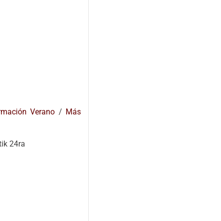
rmación Verano
/
Más
tik 24ra