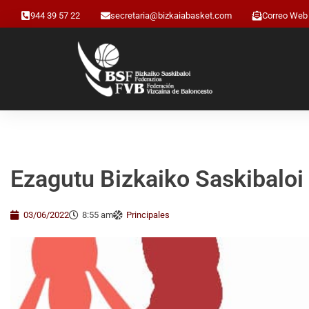
944 39 57 22
secretaria@bizkaiabasket.com
Correo Web
Ezagutu Bizkaiko Saskibalo
03/06/2022
8:55 am
Principales