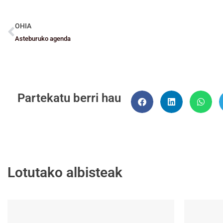
OHIA
Asteburuko agenda
Partekatu berri hau
Lotutako albisteak