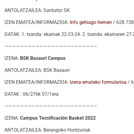
ANTOLATZAILEA: Santurtzi SK
IZEN EMATEA/INFORMAZIOA:
Info gehiago hemen
/ 628 738
DATAK: 1. txanda: ekainak 22-23-24. 2. txanda: ekainaren 27-2
———————————————————————–
IZENA:
BSK Basauri Campus
ANTOLATZAILEA: BSK Basauri
IZEN EMATEA/INFORMAZIOA:
Izena emateko formularioa
/ 6
DATAK : 06/27tik 07/1era.
———————————————————————–
IZENA:
Campus Tecnificación Basket 2022
ANTOLATZAILEA: Berangoko Hontzuriak