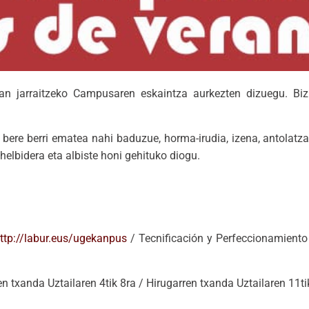
ian jarraitzeko Campusaren eskaintza aurkezten dizuegu. Biz
ere berri ematea nahi baduzue, horma-irudia, izena, antolatza
helbidera eta albiste honi gehituko diogu.
ttp://labur.eus/ugekanpus
/ Tecnificación y Perfeccionamient
n txanda Uztailaren 4tik 8ra / Hirugarren txanda Uztailaren 11ti