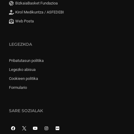
BizkaiaBasket Fundazioa
Kirol Medikuntza / ASFEDEBI
Web Posta
LEGEZKOA
Pribatutasun politika
Legezko abisua
Cookieen politika
Formulario
SARE SOZIALAK