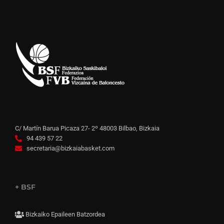
C/ Martín Barua Picaza 27- 2º 48003 Bilbao, Bizkaia
94 439 57 22
secretaria@bizkaiabasket.com
+ BSF
Bizkaiko Epaileen Batzordea