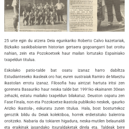
25 urte egin du atzera Deia egunkariko Roberto Calvo kazetariak,
Bizkaiko saskibaloiaren historian gertaera gogoangarri bat oroitu
nahian, zein eta Pozokoetxek haur mailan lortutako Espainiako
txapeldun titulua.
Eskolako patio-talde bat osatu izanaz harro dabiltza
Estudianteseko ikasleak oro har, euren sustraiak Ramiro de Maeztu
ikastolan errotu izanaz. Filosofia hau aintzat hartuta iritsi zen
gorenera Basauriko haur neska talde bat 1991ko ekainaren 30ean
zehazki, estatu mailako txapeldun bilakatuz. Deuston ospatu zen
Fase Finala, non eta Pozokoetxe ikastola publikoko neskek, -gaurko
Arizko Ikastola-, eskuratu zuten titulua. Hala, bost bosturtekoz
geroztik bildu du Deiak kolektiboa, horrek erdietsitako balentria
oroitzeko. Nabaria da tokiaren higadura, neska-mutilen belaunaldi
eta eraikinak jasandako itxuraldaketak direla eta. Taldeak bere