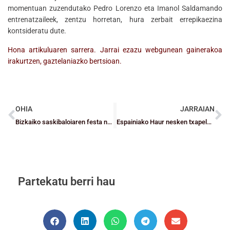
momentuan zuzendutako Pedro Lorenzo eta Imanol Saldamando
entrenatzaileek, zentzu horretan, hura zerbait errepikaezina
kontsideratu dute.
Hona artikuluaren sarrera. Jarrai ezazu webgunean gainerakoa
irakurtzen, gaztelaniazko bertsioan.
OHIA
JARRAIAN
Bizkaiko saskibaloiaren festa nagusia, datorren asteko ostegunean, hilaren 16an
Espainiako Haur nesken txapelketa: Gernika Txiki, Celta garaitu ezinik (60-41)
Partekatu berri hau