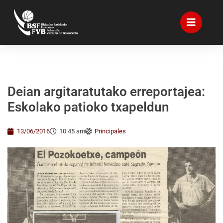
Deian argitaratutako erreportajea:
Eskolako patioko txapeldun
13/06/2016
10:45 am
Principales