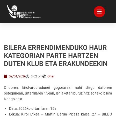
BILERA ERRENDIMENDUKO HAUR
KATEGORIAN PARTE HARTZEN
DUTEN KLUB ETA ERAKUNDEEKIN
09/01/2026
3:02 pm
Ohar
Ondoren, kirol-arduradunei gogorarazi nahi diegu datorren
ostegunean, urtarrilaren 15ean, lehiaketari buruz hitz egiteko bilera
izango dela
Data: 2026ko urtarrilaren 15a
Lekua: Kirol Etxea – Martin Barua Picaza kalea, 27 – BILBO