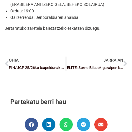
(ERABILERA ANITZEKO GELA, BEHEKO SOLAIRUA)
Ordua: 19:00
Gai zerrenda: Denboraldiaren analisia
Bertaratuko zaretela baieztatzeko eskatzen dizuegu.
OHIA
JARRAIAN
PIN/UGP 25/26ko txapeldunak eta finalen argazki-galeriak definitu dira
ELITE: Surne Bilbaok garaipen bikaina lortu zuen Miribillan
Partekatu berri hau