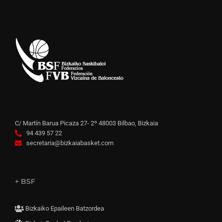
C/ Martín Barua Picaza 27- 2º 48003 Bilbao, Bizkaia
94 439 57 22
secretaria@bizkaiabasket.com
+ BSF
Bizkaiko Epaileen Batzordea