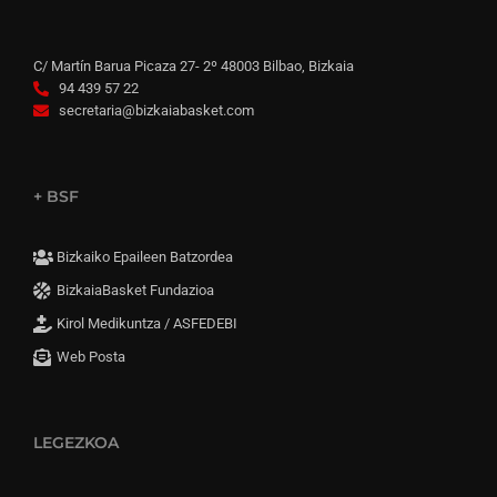
C/ Martín Barua Picaza 27- 2º 48003 Bilbao, Bizkaia
94 439 57 22
secretaria@bizkaiabasket.com
+ BSF
Bizkaiko Epaileen Batzordea
BizkaiaBasket Fundazioa
Kirol Medikuntza / ASFEDEBI
Web Posta
LEGEZKOA