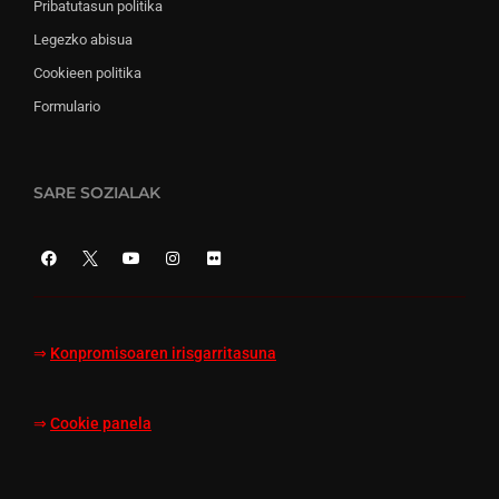
Pribatutasun politika
Legezko abisua
Cookieen politika
Formulario
SARE SOZIALAK
⇒
Konpromisoaren irisgarritasuna
⇒
Cookie panela