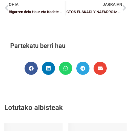
OHIA
JARRAIAN
Bigarren deia Haur eta Kadete mailako aurre-selekzioentzat 22/23 ikasturterako
CTOS EUSKADI Y NAFARROA: Bizkaia, ¡campeona en Mini Femenino!
Partekatu berri hau
Lotutako albisteak