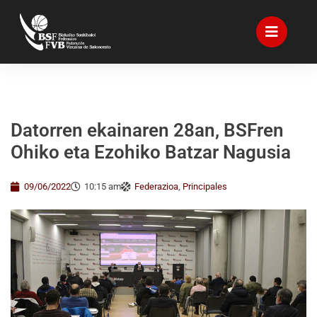
Datorren ekainaren 28an, BSFren
Ohiko eta Ezohiko Batzar Nagusia
09/06/2022
10:15 am
Federazioa
,
Principales