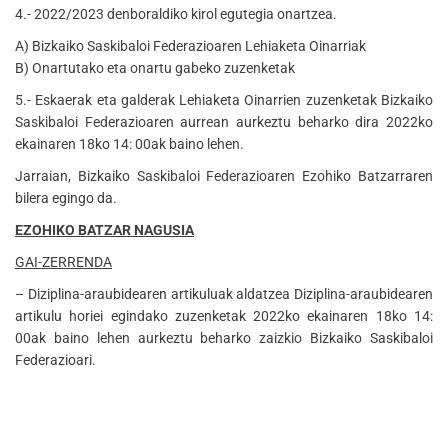
4.- 2022/2023 denboraldiko kirol egutegia onartzea.
A) Bizkaiko Saskibaloi Federazioaren Lehiaketa Oinarriak
B) Onartutako eta onartu gabeko zuzenketak
5.- Eskaerak eta galderak Lehiaketa Oinarrien zuzenketak Bizkaiko
Saskibaloi Federazioaren aurrean aurkeztu beharko dira 2022ko
ekainaren 18ko 14: 00ak baino lehen.
Jarraian, Bizkaiko Saskibaloi Federazioaren Ezohiko Batzarraren
bilera egingo da.
EZOHIKO BATZAR NAGUSIA
GAI-ZERRENDA
– Diziplina-araubidearen artikuluak aldatzea Diziplina-araubidearen
artikulu horiei egindako zuzenketak 2022ko ekainaren 18ko 14:
00ak baino lehen aurkeztu beharko zaizkio Bizkaiko Saskibaloi
Federazioari.