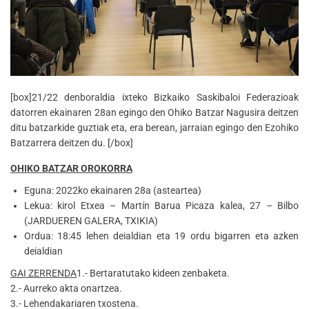
[box]21/22 denboraldia ixteko Bizkaiko Saskibaloi Federazioak
datorren ekainaren 28an egingo den Ohiko Batzar Nagusira deitzen
ditu batzarkide guztiak eta, era berean, jarraian egingo den Ezohiko
Batzarrera deitzen du. [/box]
OHIKO BATZAR OROKORRA
Eguna: 2022ko ekainaren 28a (asteartea)
Lekua: kirol Etxea – Martín Barua Picaza kalea, 27 – Bilbo
(JARDUEREN GALERA, TXIKIA)
Ordua: 18:45 lehen deialdian eta 19 ordu bigarren eta azken
deialdian
GAI ZERRENDA
1.- Bertaratutako kideen zenbaketa.
2.- Aurreko akta onartzea.
3.- Lehendakariaren txostena.