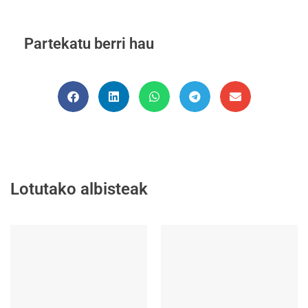
Partekatu berri hau
Lotutako albisteak