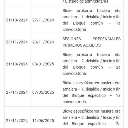
/ Listado de admitidos/as
Bloke orokorra hasiera eta
amaiera – 1. deialdia / Inicio y fin
21/10/2024
27/11/2024
del Bloque común – 1a
convocatoria
SESIONES PRESENCIALES
23/11/2024
23/11/2024
PRIMEROS AUXILIOS
Bloke orokorra hasiera eta
amaiera – 2. deialdia / Inicio y fin
21/10/2024
08/01/2025
del Bloque común – 2a
convocatoria
Bloke espezifikoaren hasiera eta
amaiera – 1. deialdia / Inicio y fin
27/11/2024
07/05/2025
del Bloque específico – 1a
convocatoria
Bloke espezifikoaren hasiera eta
amaiera – 2. deialdia / Inicio y fin
27/11/2024
11/06/2025
del Bloque específico – 2a