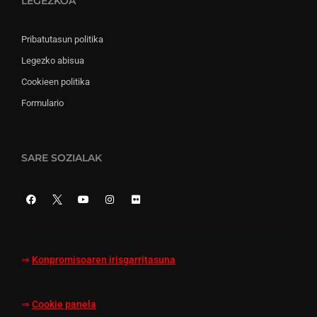
LEGEZKOA
Pribatutasun politika
Legezko abisua
Cookieen politika
Formulario
SARE SOZIALAK
⇒
Konpromisoaren irisgarritasuna
⇒
Cookie panela