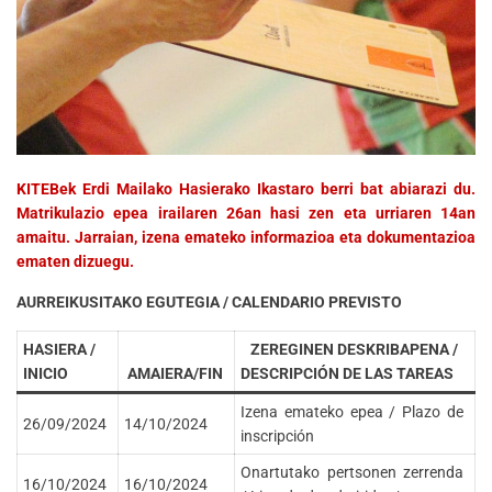
KITEBek Erdi Mailako Hasierako Ikastaro berri bat abiarazi du.
Matrikulazio epea irailaren 26an hasi zen eta urriaren 14an
amaitu. Jarraian, izena emateko informazioa eta dokumentazioa
ematen dizuegu.
AURREIKUSITAKO EGUTEGIA / CALENDARIO PREVISTO
HASIERA /
ZEREGINEN DESKRIBAPENA /
INICIO
AMAIERA/FIN
DESCRIPCIÓN DE LAS TAREAS
Izena emateko epea / Plazo de
26/09/2024
14/10/2024
inscripción
Onartutako pertsonen zerrenda
16/10/2024
16/10/2024