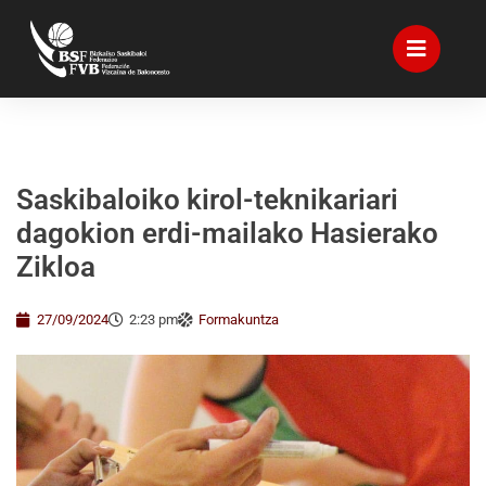
Saskibaloiko kirol-teknikariari
dagokion erdi-mailako Hasierako
Zikloa
27/09/2024
2:23 pm
Formakuntza