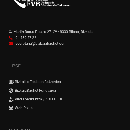
C/ Martín Barua Picaza 27- 2º 48003 Bilbao, Bizkaia
94 439 57 22
secretaria@bizkaiabasket.com
+ BSF
Bizkaiko Epaileen Batzordea
BizkaiaBasket Fundazioa
Kirol Medikuntza / ASFEDEBI
Web Posta