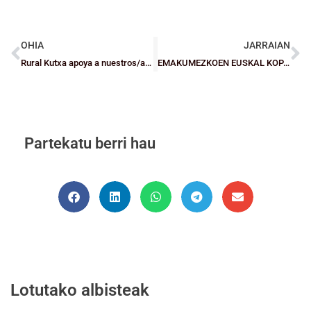
OHIA
JARRAIAN
Rural Kutxa apoya a nuestros/as jugadores/as, entrenadores/as y árbitras/os con ayudas de 50 euros
EMAKUMEZKOEN EUSKAL KOPA: Lointek Gernika Bizkaia, txapeldun!
Partekatu berri hau
Lotutako albisteak