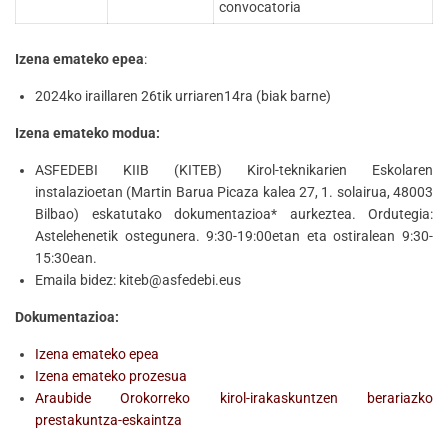
convocatoria
Izena emateko epea
:
2024ko iraillaren 26tik urriaren14ra (biak barne)
Izena emateko modua:
ASFEDEBI KIIB (KITEB) Kirol-teknikarien Eskolaren
instalazioetan (Martin Barua Picaza kalea 27, 1. solairua, 48003
Bilbao) eskatutako dokumentazioa* aurkeztea. Ordutegia:
Astelehenetik ostegunera. 9:30-19:00etan eta ostiralean 9:30-
15:30ean.
Emaila bidez: kiteb@asfedebi.eus
Dokumentazioa:
Izena emateko epea
Izena emateko prozesua
Araubide Orokorreko kirol-irakaskuntzen berariazko
prestakuntza-eskaintza