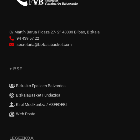
C/ Martín Barua Picaza 27- 2º 48003 Bilbao, Bizkaia
94 439 57 22
secretaria@bizkaiabasket.com
+ BSF
Bizkaiko Epaileen Batzordea
BizkaiaBasket Fundazioa
Kirol Medikuntza / ASFEDEBI
Web Posta
LEGEZKOA