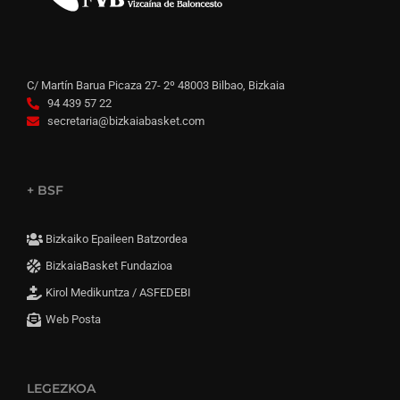
C/ Martín Barua Picaza 27- 2º 48003 Bilbao, Bizkaia
94 439 57 22
secretaria@bizkaiabasket.com
+ BSF
Bizkaiko Epaileen Batzordea
BizkaiaBasket Fundazioa
Kirol Medikuntza / ASFEDEBI
Web Posta
LEGEZKOA