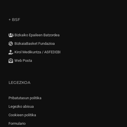
+ BSF
Bizkaiko Epaileen Batzordea
BizkaiaBasket Fundazioa
Kirol Medikuntza / ASFEDEBI
Web Posta
LEGEZKOA
Pribatutasun politika
Legezko abisua
Cookieen politika
Formulario