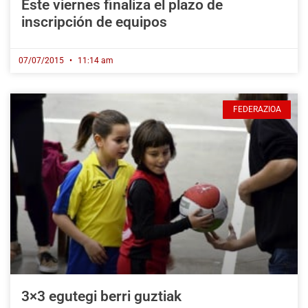
Este viernes finaliza el plazo de
inscripción de equipos
07/07/2015
11:14 am
FEDERAZIOA
3×3 egutegi berri guztiak