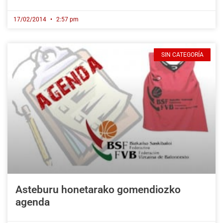
17/02/2014
2:57 pm
SIN CATEGORÍA
Asteburu honetarako gomendiozko
agenda