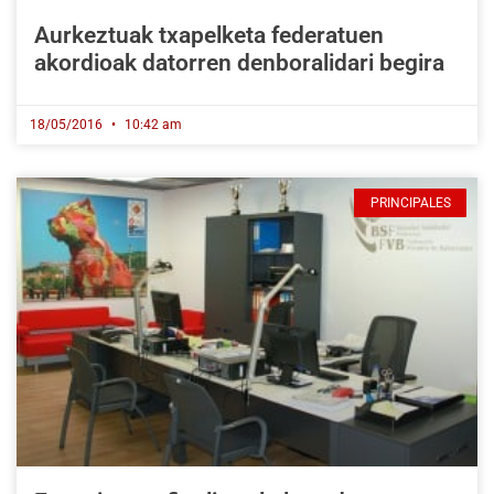
Aurkeztuak txapelketa federatuen
akordioak datorren denboralidari begira
18/05/2016
10:42 am
PRINCIPALES