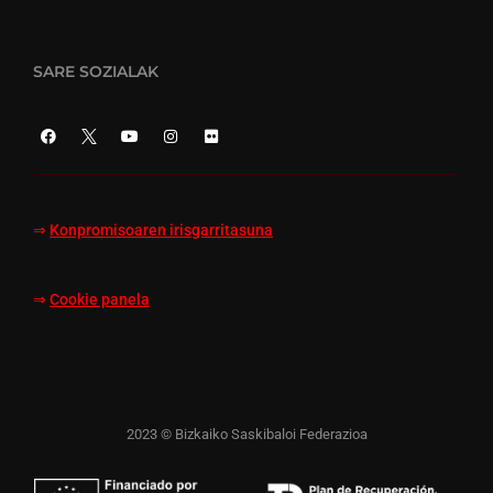
SARE SOZIALAK
⇒
Konpromisoaren irisgarritasuna
⇒
Cookie panela
2023 © Bizkaiko Saskibaloi Federazioa