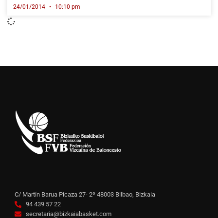
24/01/2014
10:10 pm
C/ Martín Barua Picaza 27- 2º 48003 Bilbao, Bizkaia
94 439 57 22
secretaria@bizkaiabasket.com