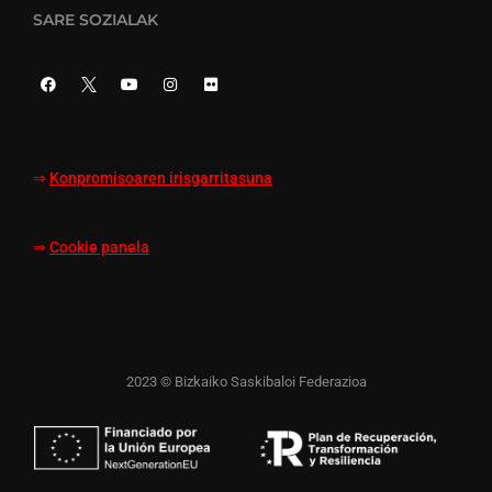
SARE SOZIALAK
⇒
Konpromisoaren irisgarritasuna
⇒
Cookie panela
2023 © Bizkaiko Saskibaloi Federazioa