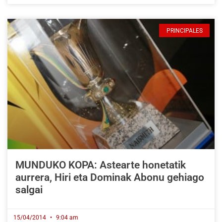
PRINCIPALES
MUNDUKO KOPA: Astearte honetatik
aurrera, Hiri eta Dominak Abonu gehiago
salgai
15/04/2014
9:04 am