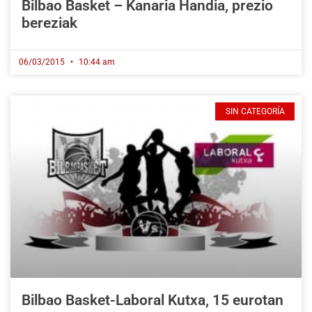
Bilbao Basket – Kanaria Handia, prezio
bereziak
06/03/2015
10:44 am
SIN CATEGORÍA
Bilbao Basket-Laboral Kutxa, 15 eurotan