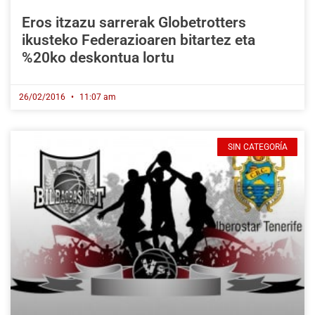
Eros itzazu sarrerak Globetrotters
ikusteko Federazioaren bitartez eta
%20ko deskontua lortu
26/02/2016
11:07 am
SIN CATEGORÍA