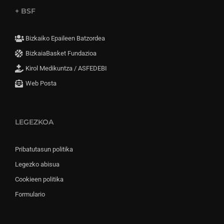
+ BSF
Bizkaiko Epaileen Batzordea
BizkaiaBasket Fundazioa
Kirol Medikuntza / ASFEDEBI
Web Posta
LEGEZKOA
Pribatutasun politika
Legezko abisua
Cookieen politika
Formulario