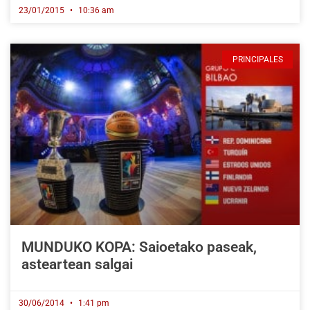
23/01/2015
10:36 am
PRINCIPALES
MUNDUKO KOPA: Saioetako paseak,
asteartean salgai
30/06/2014
1:41 pm