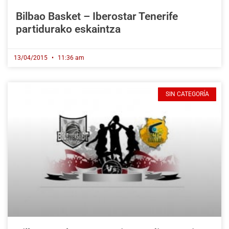
Bilbao Basket – Iberostar Tenerife
partidurako eskaintza
13/04/2015
11:36 am
SIN CATEGORÍA