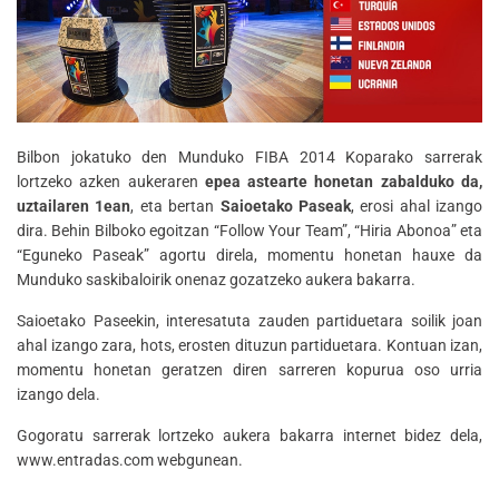
Bilbon jokatuko den Munduko FIBA 2014 Koparako sarrerak
lortzeko azken aukeraren
epea astearte honetan zabalduko da,
uztailaren 1ean
, eta bertan
Saioetako Paseak
, erosi ahal izango
dira. Behin Bilboko egoitzan “Follow Your Team”, “Hiria Abonoa” eta
“Eguneko Paseak” agortu direla, momentu honetan hauxe da
Munduko saskibaloirik onenaz gozatzeko aukera bakarra.
Saioetako Paseekin, interesatuta zauden partiduetara soilik joan
ahal izango zara, hots, erosten dituzun partiduetara. Kontuan izan,
momentu honetan geratzen diren sarreren kopurua oso urria
izango dela.
Gogoratu sarrerak lortzeko aukera bakarra internet bidez dela,
www.entradas.com webgunean.