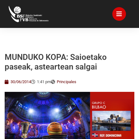
MUNDUKO KOPA: Saioetako
paseak, asteartean salgai
30/06/2014
1:41 pm
Principales