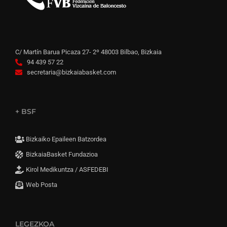
C/ Martín Barua Picaza 27- 2º 48003 Bilbao, Bizkaia
94 439 57 22
secretaria@bizkaiabasket.com
+ BSF
Bizkaiko Epaileen Batzordea
BizkaiaBasket Fundazioa
Kirol Medikuntza / ASFEDEBI
Web Posta
LEGEZKOA