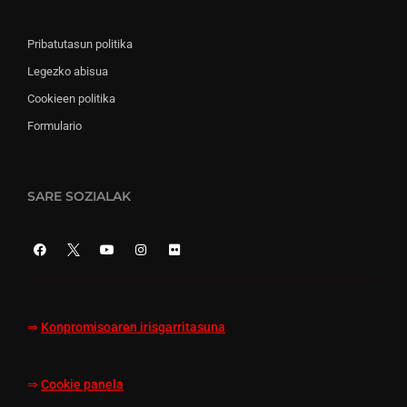
Pribatutasun politika
Legezko abisua
Cookieen politika
Formulario
SARE SOZIALAK
⇒
Konpromisoaren irisgarritasuna
⇒
Cookie panela