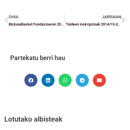
OHIA
JARRAIAN
BizkaiaBasket Fundazioaren 2014ko Udako Kanpusa amaitu da inoiz baino parte hartzaile gehiagorekin
Taldeen inskripzioak 2014/15 denboraldirako
Partekatu berri hau
Lotutako albisteak