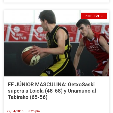
PRINCIPALES
FF JÚNIOR MASCULINA: GetxoSaski
supera a Loiola (48-68) y Unamuno al
Tabirako (65-56)
29/04/2016
8:25 pm