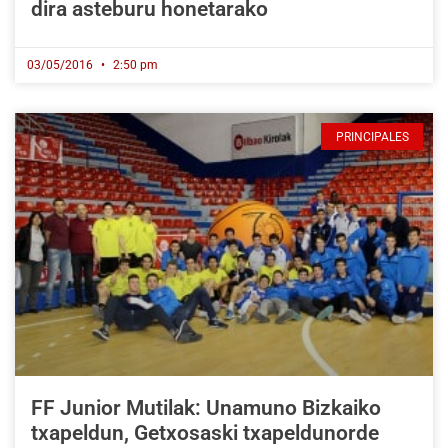
dira asteburu honetarako
03/05/2016
2:50 pm
PRINCIPALES
FF Junior Mutilak: Unamuno Bizkaiko
txapeldun, Getxosaski txapeldunorde