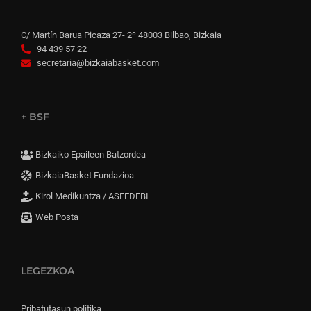
C/ Martín Barua Picaza 27- 2º 48003 Bilbao, Bizkaia
94 439 57 22
secretaria@bizkaiabasket.com
+ BSF
Bizkaiko Epaileen Batzordea
BizkaiaBasket Fundazioa
Kirol Medikuntza / ASFEDEBI
Web Posta
LEGEZKOA
Pribatutasun politika