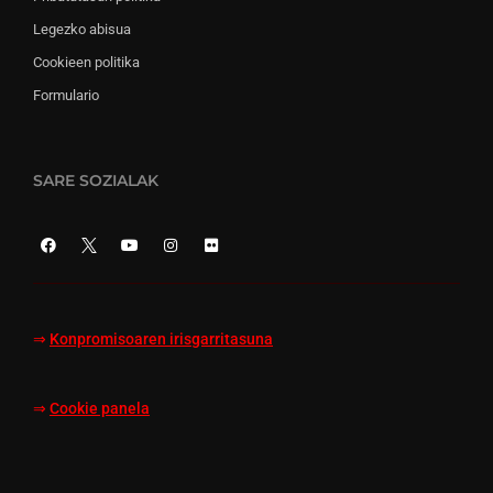
Legezko abisua
Cookieen politika
Formulario
SARE SOZIALAK
⇒
Konpromisoaren irisgarritasuna
⇒
Cookie panela