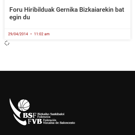
Foru Hiribilduak Gernika Bizkaiarekin bat
egin du
29/04/2014
11:02 am