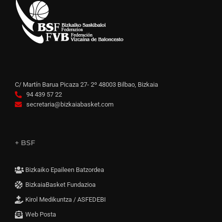
C/ Martín Barua Picaza 27- 2º 48003 Bilbao, Bizkaia
94 439 57 22
secretaria@bizkaiabasket.com
+ BSF
Bizkaiko Epaileen Batzordea
BizkaiaBasket Fundazioa
Kirol Medikuntza / ASFEDEBI
Web Posta