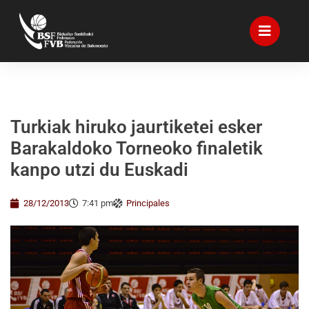
Turkiak hiruko jaurtiketei esker
Barakaldoko Torneoko finaletik
kanpo utzi du Euskadi
28/12/2013
7:41 pm
Principales