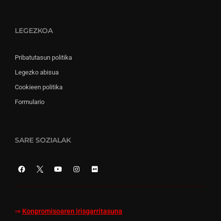
LEGEZKOA
Pribatutasun politika
Legezko abisua
Cookieen politika
Formulario
SARE SOZIALAK
⇒
Konpromisoaren irisgarritasuna