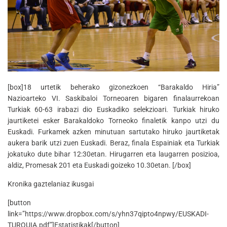
[box]18 urtetik beherako gizonezkoen “Barakaldo Hiria”
Nazioarteko VI. Saskibaloi Torneoaren bigaren finalaurrekoan
Turkiak 60-63 irabazi dio Euskadiko selekzioari. Turkiak hiruko
jaurtiketei esker Barakaldoko Torneoko finaletik kanpo utzi du
Euskadi. Furkamek azken minutuan sartutako hiruko jaurtiketak
aukera barik utzi zuen Euskadi. Beraz, finala Espainiak eta Turkiak
jokatuko dute bihar 12:30etan. Hirugarren eta laugarren posizioa,
aldiz, Promesak 201 eta Euskadi goizeko 10.30etan. [/box]
Kronika gaztelaniaz ikusgai
[button
link=”https://www.dropbox.com/s/yhn37qipto4npwy/EUSKADI-
TURQUIA.pdf”]Estatistikak[/button]