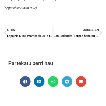
(Argazkiak: Aaron Ruiz)
OHIA
JARRAIAN
Espainia U18k Promesak 2014 taldeari irabazi dio eta Barakaldoko torneoaren finala jokatuko du
Jon Redondo: “Torneo honetan beste behin taldea eta harrobia badela erakusten ari gara”
Partekatu berri hau