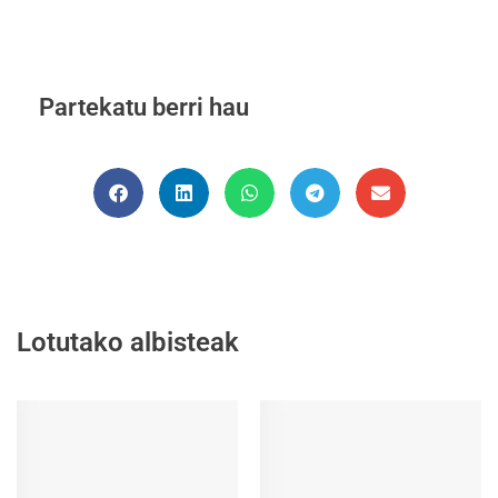
Partekatu berri hau
Lotutako albisteak