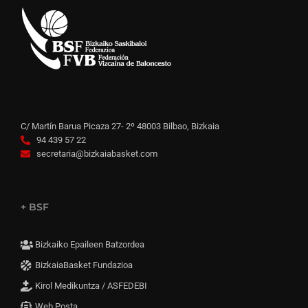
C/ Martín Barua Picaza 27- 2º 48003 Bilbao, Bizkaia
94 439 57 22
secretaria@bizkaiabasket.com
+ BSF
Bizkaiko Epaileen Batzordea
BizkaiaBasket Fundazioa
Kirol Medikuntza / ASFEDEBI
Web Posta