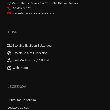
C/ Martín Barua Picaza 27- 2º 48003 Bilbao, Bizkaia
94 439 57 22
secretaria@bizkaiabasket.com
+ BSF
Bizkaiko Epaileen Batzordea
BizkaiaBasket Fundazioa
Kirol Medikuntza / ASFEDEBI
Web Posta
LEGEZKOA
Pribatutasun politika
Legezko abisua