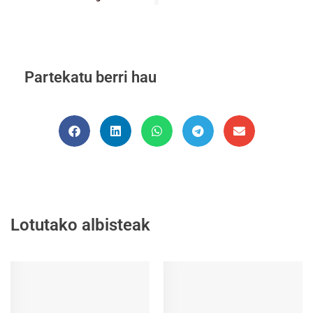
Partekatu berri hau
Lotutako albisteak