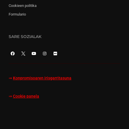
Cookieen politika
Formulario
SARE SOZIALAK
⇒
Konpromisoaren irisgarritasuna
⇒
Cookie panela