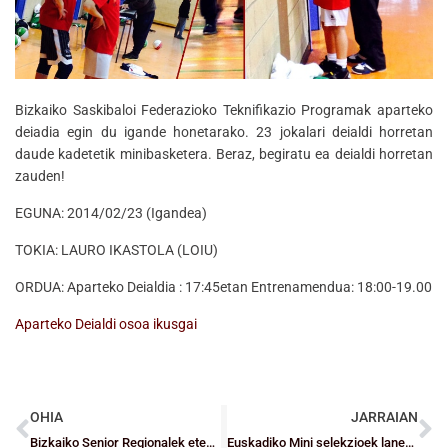
Bizkaiko Saskibaloi Federazioko Teknifikazio Programak aparteko
deiadia egin du igande honetarako. 23 jokalari deialdi horretan
daude kadetetik minibasketera. Beraz, begiratu ea deialdi horretan
zauden!
EGUNA: 2014/02/23 (Igandea)
TOKIA: LAURO IKASTOLA (LOIU)
ORDUA: Aparteko Deialdia : 17:45etan Entrenamendua: 18:00-19.00
Aparteko Deialdi osoa ikusgai
OHIA
JARRAIAN
Bizkaiko Senior Regionalek etenik ez dute
Euskadiko Mini selekzioek lanean jarraitzen dute