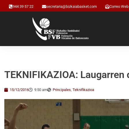
944 39 57 22
secretaria@bizkaiabasket.com
Correo Web
TEKNIFIKAZIOA: Laugarren de
15/12/2016
9:50 am
Principales
,
Teknifikazioa