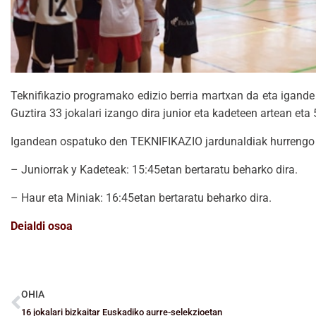
Teknifikazio programako edizio berria martxan da eta igand
Guztira 33 jokalari izango dira junior eta kadeteen artean et
Igandean ospatuko den TEKNIFIKAZIO jardunaldiak hurrengo 
– Juniorrak y Kadeteak: 15:45etan bertaratu beharko dira.
– Haur eta Miniak: 16:45etan bertaratu beharko dira.
Deialdi osoa
OHIA
16 jokalari bizkaitar Euskadiko aurre-selekzioetan