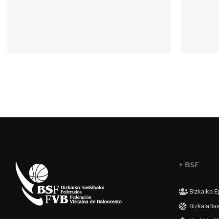
+ BSF
Bizkaiko E
BizkaiaBa