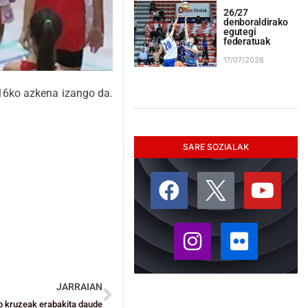
26/27
denboraldirako
egutegi
federatuak
17/07/2026
016ko azkena izango da.
SARE SOZIALAK
JARRAIAN
o kruzeak erabakita daude