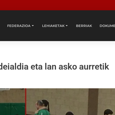
FEDERAZIOA
LEHIAKETAK
BERRIAK
DOKUM
ialdia eta lan asko aurretik