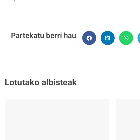
Partekatu berri hau
Lotutako albisteak