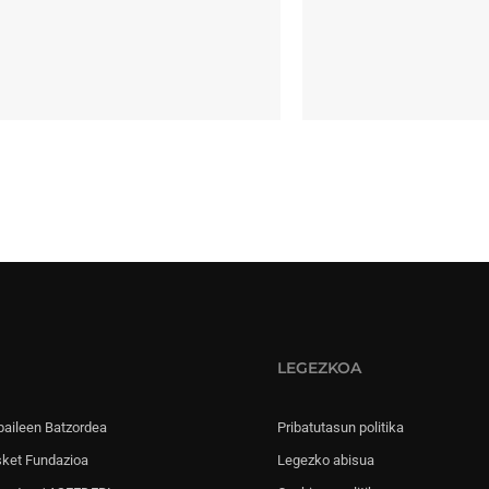
LEGEZKOA
paileen Batzordea
Pribatutasun politika
sket Fundazioa
Legezko abisua