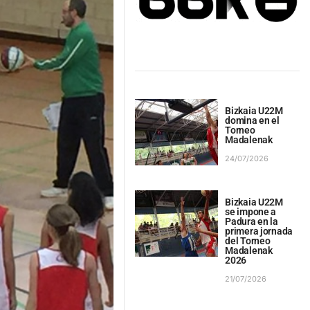
Bizkaia U22M
domina en el
Torneo
Madalenak
24/07/2026
Bizkaia U22M
se impone a
Padura en la
primera jornada
del Torneo
Madalenak
2026
21/07/2026