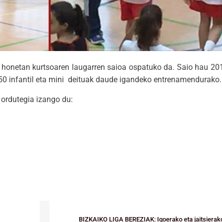
e honetan kurtsoaren laugarren saioa ospatuko da. Saio hau 2
a 50 infantil eta mini deituak daude igandeko entrenamendurako.
ordutegia izango du:
BIZKAIKO LIGA BEREZIAK: Igoerako eta jaitsierak