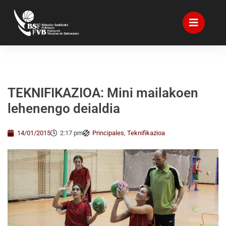
TEKNIFIKAZIOA: Mini mailakoen
lehenengo deialdia
14/01/2015
2:17 pm
Principales
,
Teknifikazioa