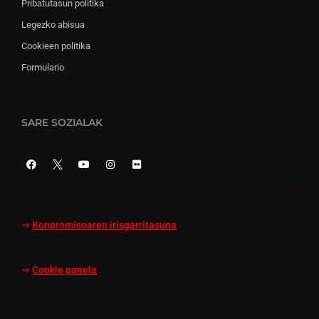
Pribatutasun politika
Legezko abisua
Cookieen politika
Formulario
SARE SOZIALAK
⇒
Konpromisoaren irisgarritasuna
⇒
Cookie panela