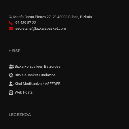
C/ Martín Barua Picaza 27- 2º 48003 Bilbao, Bizkaia
94 439 57 22
secretaria@bizkaiabasket.com
+ BSF
Bizkaiko Epaileen Batzordea
BizkaiaBasket Fundazioa
Kirol Medikuntza / ASFEDEBI
Web Posta
LEGEZKOA