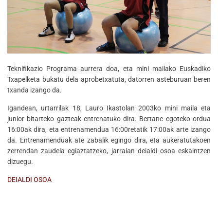
Teknifikazio Programa aurrera doa, eta mini mailako Euskadiko
Txapelketa bukatu dela aprobetxatuta, datorren asteburuan beren
txanda izango da.
Igandean, urtarrilak 18, Lauro Ikastolan 2003ko mini maila eta
junior bitarteko gazteak entrenatuko dira. Bertane egoteko ordua
16:00ak dira, eta entrenamendua 16:00retatik 17:00ak arte izango
da. Entrenamenduak ate zabalik egingo dira, eta aukeratutakoen
zerrendan zaudela egiaztatzeko, jarraian deialdi osoa eskaintzen
dizuegu.
DEIALDI OSOA