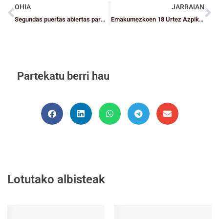
OHIA
JARRAIAN
Segundas puertas abiertas para entrenadores en la reunión de Tecnificación
Emakumezkoen 18 Urtez Azpiko Nazioarteko VII. “Barakaldo Hiria” txapelketaren bideo laburpena
Partekatu berri hau
Lotutako albisteak