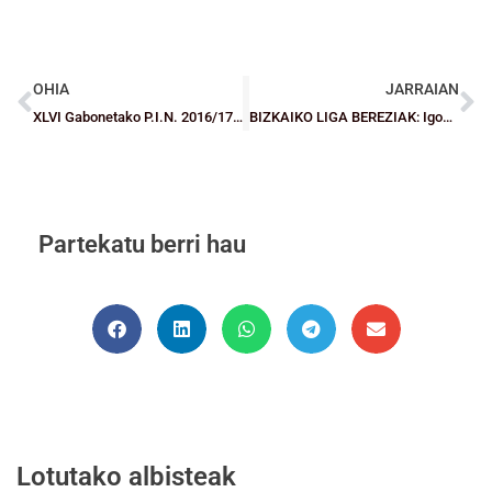
OHIA
JARRAIAN
XLVI Gabonetako P.I.N. 2016/17 XII Gabonetako B.E.C Torneora izena emateko epea zabalik
BIZKAIKO LIGA BEREZIAK: Igoera faseko partidak, ia erabakita
Partekatu berri hau
Lotutako albisteak