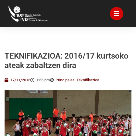
TEKNIFIKAZIOA: 2016/17 kurtsoko
ateak zabaltzen dira
17/11/2016
1:56 pm
Principales
,
Teknifikazioa