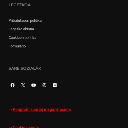
LEGEZKOA
Pribatutasun politika
Legezko abisua
Cookieen politika
Formulario
SARE SOZIALAK
⇒
Konpromisoaren irisgarritasuna
⇒
Cookie panela