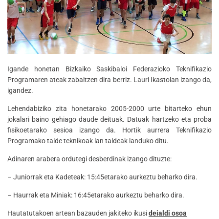
Igande honetan Bizkaiko Saskibaloi Federazioko Teknifikazio
Programaren ateak zabaltzen dira berriz. Lauri Ikastolan izango da,
igandez.
Lehendabiziko zita honetarako 2005-2000 urte bitarteko ehun
jokalari baino gehiago daude deituak. Datuak hartzeko eta proba
fisikoetarako sesioa izango da. Hortik aurrera Teknifikazio
Programako talde teknikoak lan taldeak landuko ditu.
Adinaren arabera ordutegi desberdinak izango dituzte:
– Juniorrak eta Kadeteak: 15:45etarako aurkeztu beharko dira.
– Haurrak eta Miniak: 16:45etarako aurkeztu beharko dira.
Hautatutakoen artean bazauden jakiteko ikusi
deialdi osoa