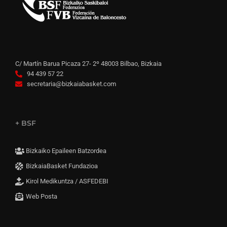
C/ Martín Barua Picaza 27- 2º 48003 Bilbao, Bizkaia
94 439 57 22
secretaria@bizkaiabasket.com
+ BSF
Bizkaiko Epaileen Batzordea
BizkaiaBasket Fundazioa
Kirol Medikuntza / ASFEDEBI
Web Posta