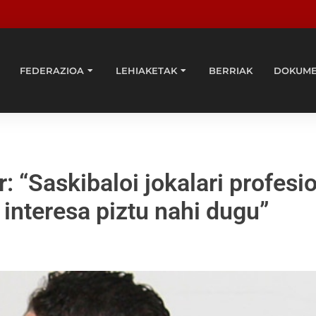
FEDERAZIOA
LEHIAKETAK
BERRIAK
DOKUM
 “Saskibaloi jokalari profesi
interesa piztu nahi dugu”