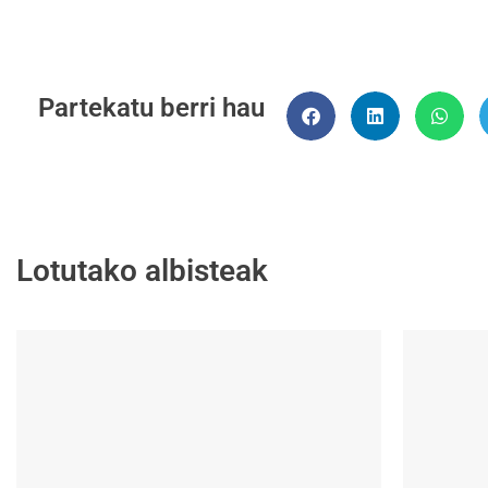
Partekatu berri hau
Lotutako albisteak