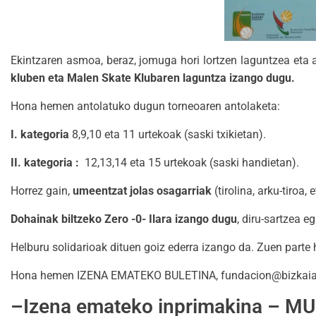
Ekintzaren asmoa, beraz, jomuga hori lortzen laguntzea eta
kluben eta Malen Skate Klubaren laguntza izango dugu.
Hona hemen antolatuko dugun torneoaren antolaketa:
I. kategoria
8,9,10 eta 11 urtekoak (saski txikietan).
II. kategoria :
12,13,14 eta 15 urtekoak (saski handietan).
Horrez gain,
umeentzat jolas osagarriak
(tirolina, arku-tiroa,
Dohainak biltzeko Zero -0- Ilara izango dugu
, diru-sartzea 
Helburu solidarioak dituen goiz ederra izango da. Zuen part
Hona hemen IZENA EMATEKO BULETINA, fundacion@bizkaiabas
–
Izena emateko inprimakina – M