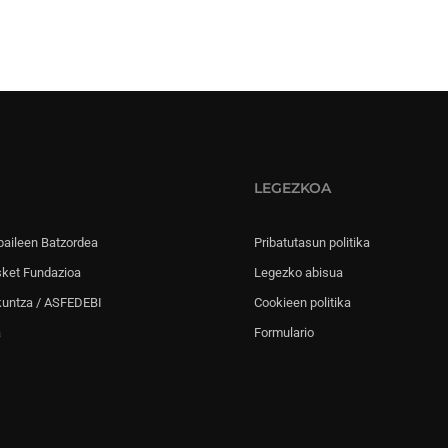
LEGEZKOA
paileen Batzordea
Pribatutasun politika
sket Fundazioa
Legezko abisua
kuntza / ASFEDEBI
Cookieen politika
a
Formulario