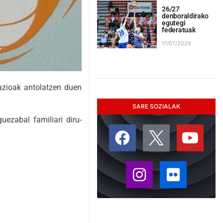
26/27
denboraldirako
egutegi
federatuak
17/07/2026
dazioak antolatzen duen
SARE SOZIALAK
ezabal familiari diru-