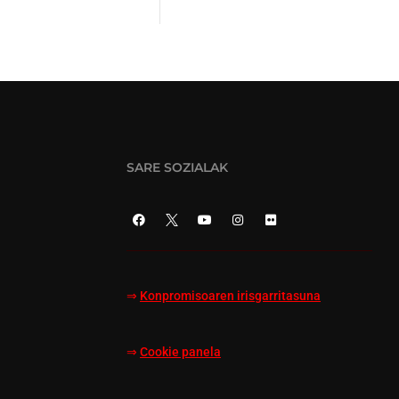
SARE SOZIALAK
⇒
Konpromisoaren irisgarritasuna
⇒
Cookie panela