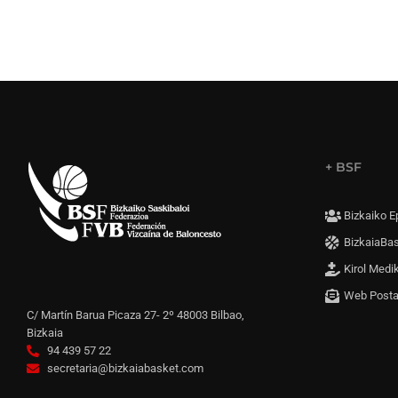
+ BSF
Bizkaiko E
BizkaiaBa
Kirol Medi
Web Post
C/ Martín Barua Picaza 27- 2º 48003 Bilbao,
Bizkaia
94 439 57 22
secretaria@bizkaiabasket.com