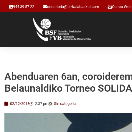
944 39 57 22
secretaria@bizkaiabasket.com
Correo Web
Abenduaren 6an, coroideremi
Belaunaldiko Torneo SOLID
02/12/2013
2:37 pm
Sin categoría