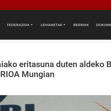
FEDERAZIOA
LEHIAKETAK
BERRIAK
DOKUM
ako eritasuna duten aldeko B
ARIOA Mungian