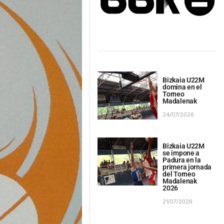
Bizkaia U22M
domina en el
Torneo
Madalenak
24/07/2026
Bizkaia U22M
se impone a
Padura en la
primera jornada
del Torneo
Madalenak
2026
21/07/2026