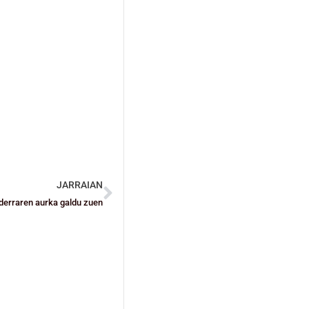
JARRAIAN
derraren aurka galdu zuen