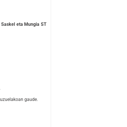
 Saskel eta Mungia ST
.
ituzuelakoan gaude.