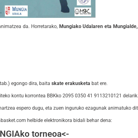
 animatzea da. Horretarako,
Mungiako Udalaren eta Mungialde,
 etab.) egongo dira, baita
skate erakusketa
bat ere.
egiteko kontu korrontea BBKko 2095 0350 41 9113210121 delarik
e hartzea espero dugu, eta zuen inguruko ezagunak animatuko d
ket.com helbide elektronikora bidali behar dena:
UNGIAko torneoa
<-