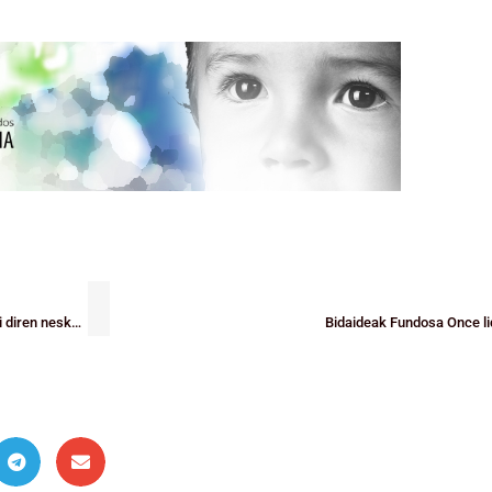
TEKNIFIKAZIOA: Txutxi Solar: “Saskibaloi jokalari profesionalak izan nahi diren neska-mutilengan interesa piztu nahi dugu”
Bidaideak Fundosa Once li