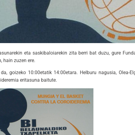
asunarekin eta saskibaloiarekin zita berri bat duzu, gure Fun
n, hain zuzen ere.
a, goizeko 10:00etatik 14:00etara. Helburu nagusia, Olea-Elgu
ideremia eritasuna baitute.