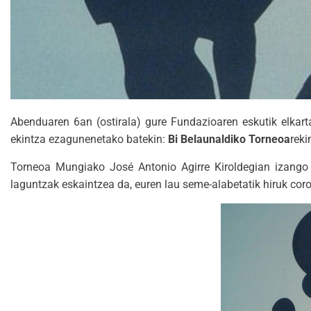
Abenduaren 6an (ostirala) gure Fundazioaren eskutik elkart
ekintza ezagunenetako batekin:
Bi Belaunaldiko Torneoa
reki
Torneoa Mungiako José Antonio Agirre Kiroldegian izango d
laguntzak eskaintzea da, euren lau seme-alabetatik hiruk coro