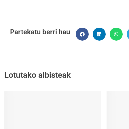
Partekatu berri hau
Lotutako albisteak