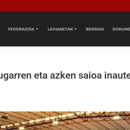
FEDERAZIOA
LEHIAKETAK
BERRIAK
DOKUM
ugarren eta azken saioa inaut