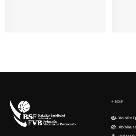
+ BSF
Bizkaiko E
BizkaiaBa