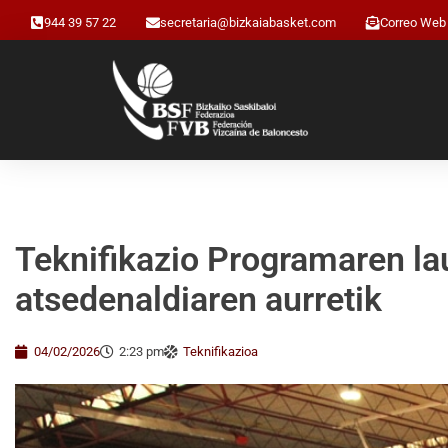
944 39 57 22
secretaria@bizkaiabasket.com
Correo Web
Teknifikazio Programaren la
atsedenaldiaren aurretik
04/02/2026
2:23 pm
Teknifikazioa