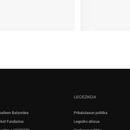
LEGEZKOA
paileen Batzordea
Pribatutasun politika
sket Fundazioa
Legezko abisua