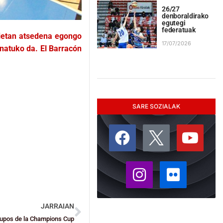
26/27
denboraldirako
egutegi
federatuak
rietan atsedena egongo
17/07/2026
natuko da. El Barracón
SARE SOZIALAK
JARRAIAN
grupos de la Champions Cup