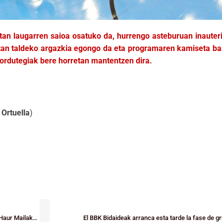
tan laugarren saioa osatuko da, hurrengo asteburuan inaute
etan taldeko argazkia egongo da eta programaren kamiseta ba
o ordutegiak bere horretan mantentzen dira.
ea)
 Ortuella
)
2026/02/07ko asteburuan amaituko da hurrengo lehiaketa: Gizonezkoen Haur Mailako B Taldeak
El BBK Bidaideak arranca esta tarde la fase de 