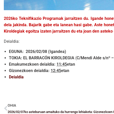
2026ko Teknifikazio Programak jarraitzen du. Igande hone
dela jakinda. Bajarik gabe eta lanean hasi gabe. Aste hon
Kiroldegiak egoitza izaten jarraitzen du eta joan den astek
Deialdia:
EGUNA: 2026/02/08 (Igand
TOKIA: EL BARRACÓN
KIROLDEGIA
(
C/Mendi Alde s/nº –
Emakumezkoen deialdia:
11:45
etan
Gizonezkoen deialdia:
12:45
etan
Deialdia
OHIA