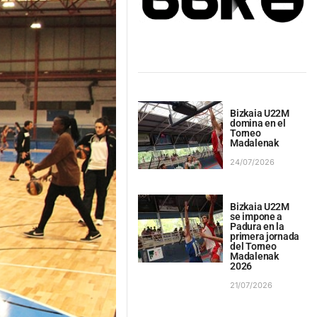
Bizkaia U22M
domina en el
Torneo
Madalenak
24/07/2026
Bizkaia U22M
se impone a
Padura en la
primera jornada
del Torneo
Madalenak
2026
21/07/2026