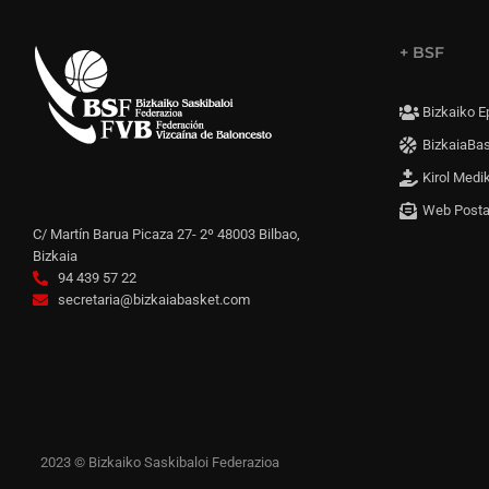
+ BSF
Bizkaiko E
BizkaiaBa
Kirol Medi
Web Post
C/ Martín Barua Picaza 27- 2º 48003 Bilbao,
Bizkaia
94 439 57 22
secretaria@bizkaiabasket.com
2023 © Bizkaiko Saskibaloi Federazioa