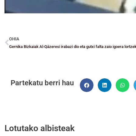
OHIA
Gernika Bizkaiak Al-Qázeresi irabazi dio eta gutxi falta zaio igoera lortze
Partekatu berri hau
Lotutako albisteak