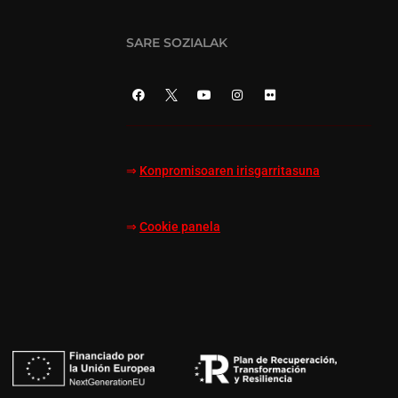
SARE SOZIALAK
⇒
Konpromisoaren irisgarritasuna
⇒
Cookie panela