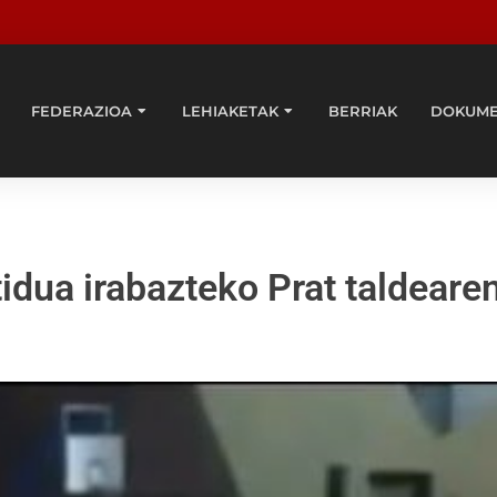
FEDERAZIOA
LEHIAKETAK
BERRIAK
DOKUM
idua irabazteko Prat taldeare