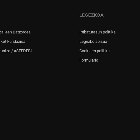
LEGEZKOA
paileen Batzordea
Pribatutasun politika
sket Fundazioa
Legezko abisua
kuntza / ASFEDEBI
Cookieen politika
a
Formulario