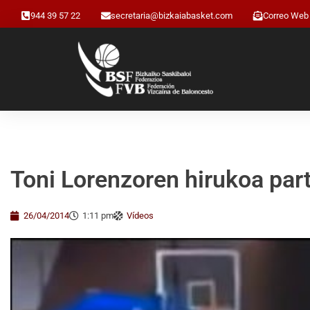
944 39 57 22
secretaria@bizkaiabasket.com
Correo Web
Toni Lorenzoren hirukoa part
26/04/2014
1:11 pm
Vídeos