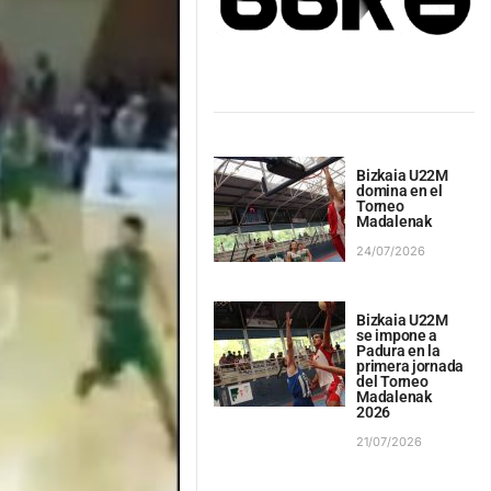
Bizkaia U22M
domina en el
Torneo
Madalenak
24/07/2026
Bizkaia U22M
se impone a
Padura en la
primera jornada
del Torneo
Madalenak
2026
21/07/2026