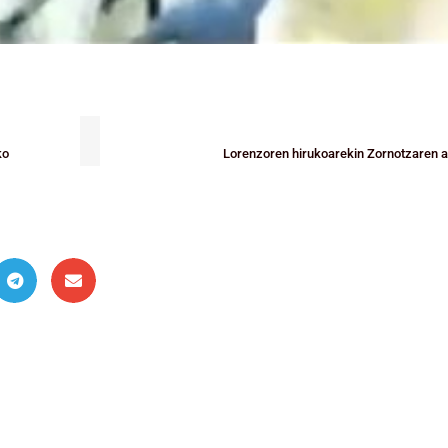
ko
Lorenzoren hirukoarekin Zornotzaren am