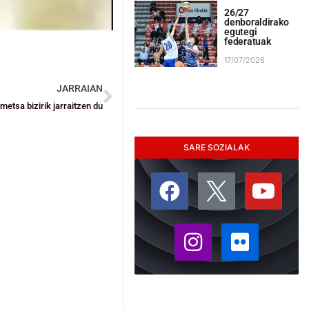
26/27
denboraldirako
egutegi
federatuak
17/07/2026
JARRAIAN
etsa bizirik jarraitzen du
SARE SOZIALAK