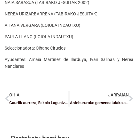
NAIA SARASUA (TABIRAKO JESUITAK 2002)
NEREA URIZARBARRENA (TABIRAKO JESUITAK)
AITANA VERGARA (LOIOLA INDAUTXU)
PAULA LLANO (LOIOLA INDAUTXU)
Seleccionadora: Oihane Ciruelos
Ayudantes: Amaia Martínez de Ilarduya, Ivan Salinas y Nerea
Nanclares
OHIA
JARRAIAN
Gaurtik aurrera, Eskola Laguntzaile programan izena eman ezazu edo berritu ezazu
Astebururako gomendatutako agenda