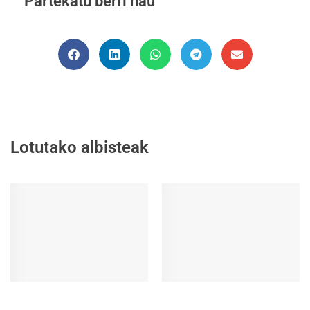
Partekatu berri hau
Lotutako albisteak