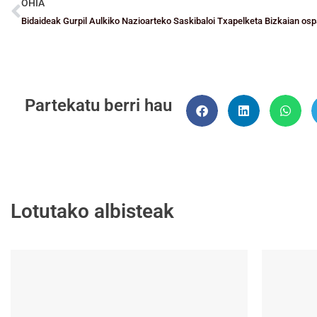
OHIA
Bidaideak Gurpil Aulkiko Nazioarteko Saskibaloi Txapelketa Bizkaian os
Partekatu berri hau
Lotutako albisteak