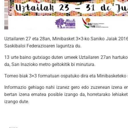
Uztailaren 27 eta 28an, Minibasket 3×3-ko Saniko Jaiak 2016
Saskibaloi Federazioaren laguntza du.
13 urte baino gutxiago duten umeek Uztailaren 27an hartuko
da, San Inazioko metro geltokitik bi minutura.
Torneo biak 3×3 formatuan ospatuko dira eta Minibasketeko sa
Informazio gehiago nahi izanez gero edo zuzenean izena 
bertan izena ematea posible izango da, horretarako lehiaket
izango dute.