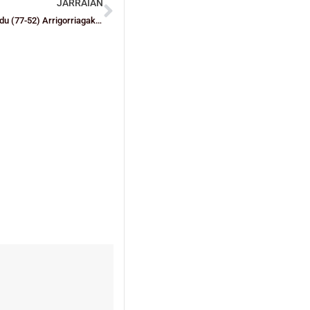
JARRAIAN
20 urtez azpiko Bizkaiko Selekzioak garaipenarekin abiarazi du (77-52) Arrigorriagako Madalenak Torneoa