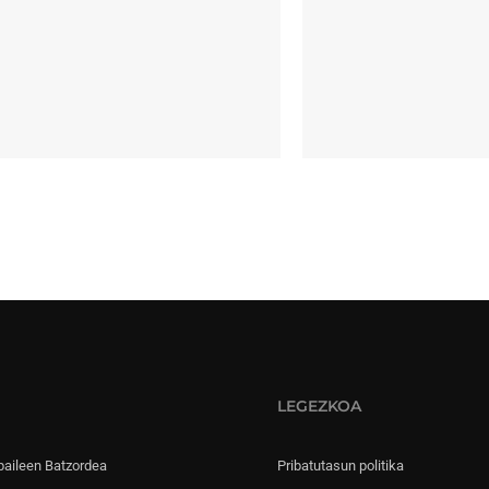
LEGEZKOA
paileen Batzordea
Pribatutasun politika