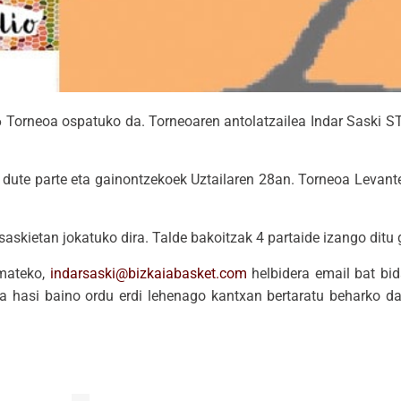
 Torneoa ospatuko da. Torneoaren antolatzailea Indar Saski ST
 dute parte eta gainontzekoek Uztailaren 28an. Torneoa Levan
skietan jokatuko dira. Talde bakoitzak 4 partaide izango ditu 
emateko,
indarsaski@bizkaiabasket.com
helbidera email bat bi
a hasi baino ordu erdi lehenago kantxan bertaratu beharko da.