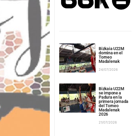
Bizkaia U22M
domina en el
Torneo
Madalenak
24/07/2026
Bizkaia U22M
se impone a
Padura en la
primera jornada
del Torneo
Madalenak
2026
21/07/2026