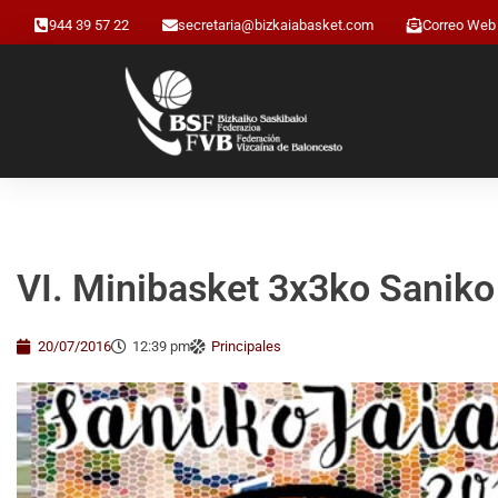
944 39 57 22
secretaria@bizkaiabasket.com
Correo Web
VI. Minibasket 3x3ko Saniko
20/07/2016
12:39 pm
Principales