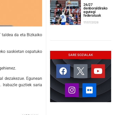
26/27
denboraldirako
egutegi
federatuak
17/07/2026
 taldea da eta Bizkaiko
teko saskietan ospatuko
SARE SOZIALAK
gehienez.
dal dezakezue. Egunean
 Irabazle guztiek saria