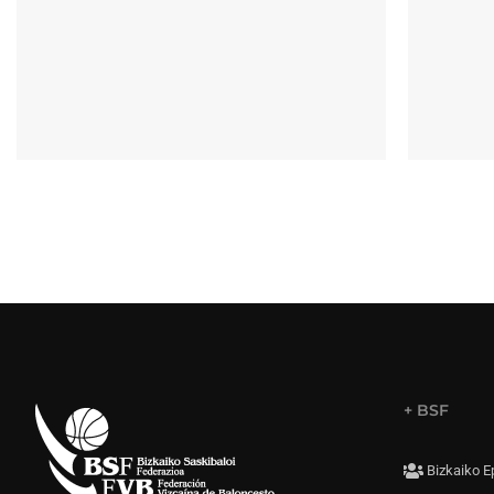
+ BSF
Bizkaiko E