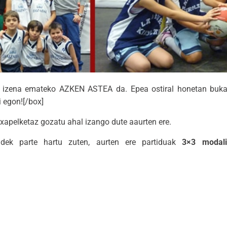
an izena emateko AZKEN ASTEA da. Epea ostiral honetan buk
i egon![/box]
txapelketaz gozatu ahal izango dute aaurten ere.
ldek parte hartu zuten, aurten ere partiduak
3×3 modali