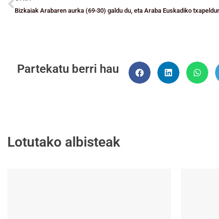
Bizkaiak Arabaren aurka (69-30) galdu du, eta Araba Euskadiko txapeldun
Partekatu berri hau
Lotutako albisteak