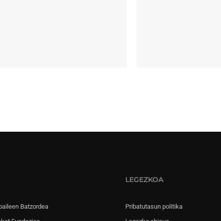
LEGEZKOA
paileen Batzordea
Pribatutasun politika