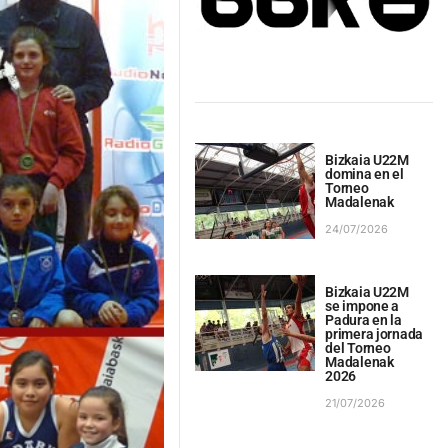
Bizkaia U22M
domina en el
Torneo
Madalenak
24/07/2026
Bizkaia U22M
se impone a
Padura en la
primera jornada
del Torneo
Madalenak
2026
21/07/2026