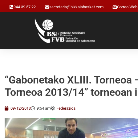
944 39 57 22
secretaria@bizkaiabasket.com
Correo Web
“Gabonetako XLIII. Torneoa
Torneoa 2013/14” torneoan
09/12/2013
9:54 am
Federazioa