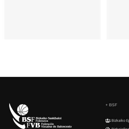
+ BSF
Bizkaiko E