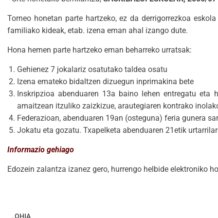
Torneo honetan parte hartzeko, ez da derrigorrezkoa eskola k
familiako kideak, etab. izena eman ahal izango dute.
Hona hemen parte hartzeko eman beharreko urratsak:
Gehienez 7 jokalariz osatutako taldea osatu
Izena emateko bidaltzen dizuegun inprimakina bete
Inskripzioa abenduaren 13a baino lehen entregatu eta ho
amaitzean itzuliko zaizkizue, arautegiaren kontrako inol
Federazioan, abenduaren 19an (osteguna) feria gunera sart
Jokatu eta gozatu. Txapelketa abenduaren 21etik urtarrilar
Informazio gehiago
Edozein zalantza izanez gero, hurrengo helbide elektroniko h
OHIA