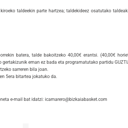
iroeko taldeekin parte hartzea; taldekideez osatutako taldeak 
rrekin batera, talde bakoitzeko 40,00€ erantsi. (40,00€ horie
ako gertakizunik eman ez bada eta programatutako partidu GUZTI
zeko sarreren bila joan.
en 5era bitartea jokatuko da.
oneta e-mail bat idatzi: icamarero@bizkaiabasket.com