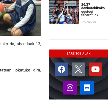
26/27
denboraldirako
egutegi
federatuak
17/07/2026
atuko da, abenduak 13,
SARE SOZIALAK
tatean jokatuko dira
,