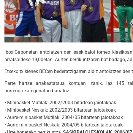
[box]Gabonetan antolatzen den saskibaloi torneo klasiko
arratsaldeko 19,00etan. Aurten berrikuntzaren bat badago, ad
Etxeko txikienek BECen bederatzigarren aldiz antolatzen den 
Parte hartze arrakastatsua kontuan izanik, iaz 145 ta
hurrengo kategoriatan banatuz:
• Minibasket Mutilak: 2002/2003 bitartean jaiotakoak
• Minibasket Neskak: 2002/2003 bitartean jaiotakoak
• Aurre-minibasket Mutilak: 2004/05 bitartean jaiotakoak
• Aurre-minibasket Neskak: 2004/05 bitartean jaiotakoak
• Urte honetako berrikuntza,
SASKIBALOI ESKOLAK, 2006/07