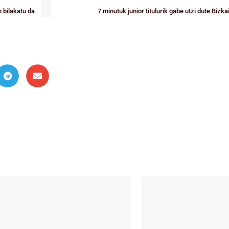
 bilakatu da
7 minutuk junior titulurik gabe utzi dute Biz