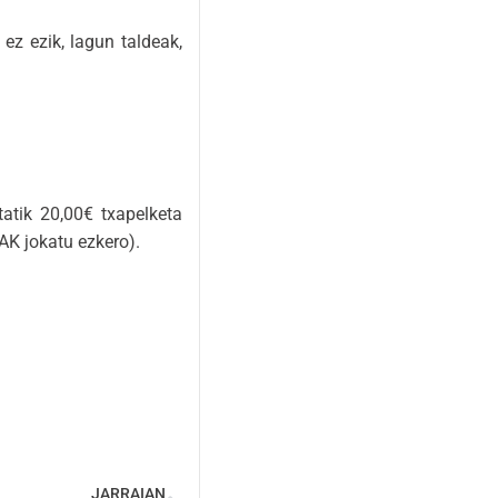
ez ezik, lagun taldeak,
tatik 20,00€ txapelketa
AK jokatu ezkero).
JARRAIAN