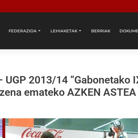
FEDERAZIOA
LEHIAKETAK
BERRIAK
DOKUM
 – UGP 2013/14 “Gabonetako I
 izena emateko AZKEN ASTEA