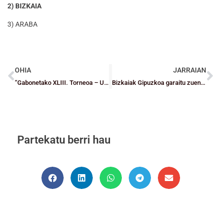
2) BIZKAIA
3) ARABA
OHIA
JARRAIAN
“Gabonetako XLIII. Torneoa – UGP 2013/14 “Gabonetako IX. BEC Torneoa 2013/14” torneoan izena emateko AZKEN ASTEA
Bizkaiak Gipuzkoa garaitu zuen, bigarren posizioa lortuz
Partekatu berri hau