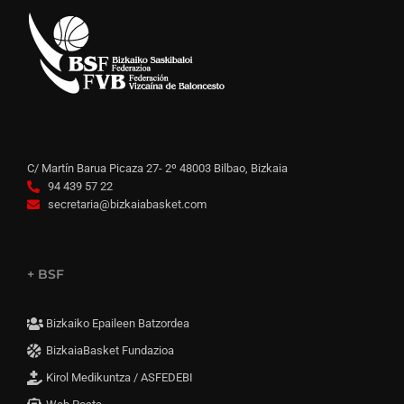
C/ Martín Barua Picaza 27- 2º 48003 Bilbao, Bizkaia
94 439 57 22
secretaria@bizkaiabasket.com
+ BSF
Bizkaiko Epaileen Batzordea
BizkaiaBasket Fundazioa
Kirol Medikuntza / ASFEDEBI