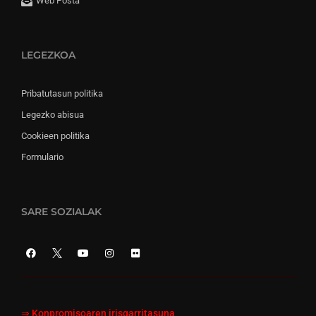
Web Posta
LEGEZKOA
Pribatutasun politika
Legezko abisua
Cookieen politika
Formulario
SARE SOZIALAK
⇒
Konpromisoaren irisgarritasuna