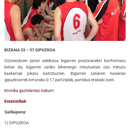
BIZKAIA 53 – 57 GIPUZKOA
Gizonezkoen junior selekzioa bigarren posizioarekin konformatu
behar da, bigarren zatiko lehenengo minutuetan oso minutu
kaxkarrak jokatu baitzituzten. Bigarren zatiaren hasieran
gipuzkoarrek lortutako 0-17 partzialak, partidua erabaki zuen.
Kronika gaztelaniaz irakurri
Estatistikak
Sailkapena:
1) GIPUZKOA