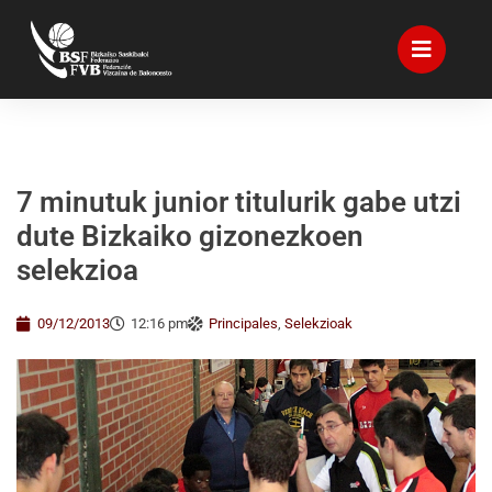
7 minutuk junior titulurik gabe utzi
dute Bizkaiko gizonezkoen
selekzioa
09/12/2013
12:16 pm
Principales
,
Selekzioak