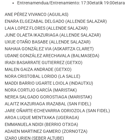
Entrenamendua/Entrenamiento: 17:30etatik 19:00etara
ANE PÉREZ VIVANCO (AGUILAS)
ENARA ELGEZABAL DELGADO (ALLENDE SALAZAR)
LAIA LOPEZ FLORES (ALLENDE SALAZAR)
JUNE OLAETA IKAZURIAGA (ALLENDE SALAZAR)
UXUE OTAÑO BASABE (ALLENDE SALAZAR)
NAHAIA GONZÁLEZ VIA (ASKARTZA CLARET)
UDANE GONZÁLEZ ARECHAVALA (BALMASEDA)
IRADI BASARRATE GUTIERREZ (GETXO)
MALEN GAIZA ANDRADE (GETXO)
NORA CRISTOBAL LORIDO (LA SALLE)
MADDI BARRIO UGARTE LOIOLA (INDAUTXU)
NORA CORTIJO GARCÍA (MARISTAK)
NEREA SALGADO GOROSTIAGA (MARISTAK)
ALAITZ IKAZURIAGA IRAZABAL (SAN FIDEL)
JARE OÑARTE-ECHEVARRIA ODRIOZOLA (SAN FIDEL)
AROA LUQUE MENTXAKA (UGERAGA)
EMMANUELA NDIDI (BERRIO OTXOA)
ADAIEN MARTINEZ GAMERO (ZORNOTZA)
IZARO URIEN (SEBER ALTUBE)