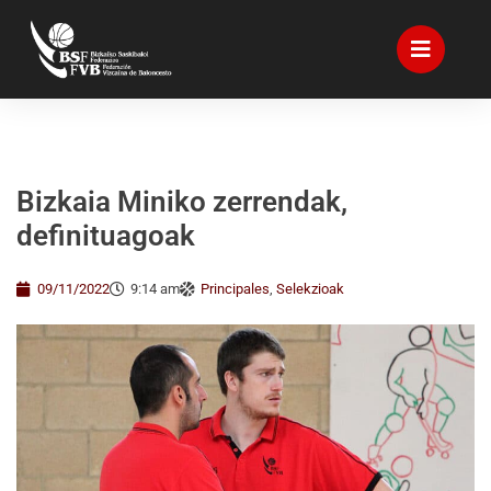
Bizkaia Miniko zerrendak,
definituagoak
09/11/2022
9:14 am
Principales
,
Selekzioak