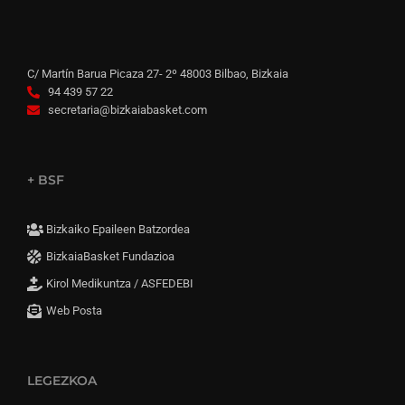
C/ Martín Barua Picaza 27- 2º 48003 Bilbao, Bizkaia
94 439 57 22
secretaria@bizkaiabasket.com
+ BSF
Bizkaiko Epaileen Batzordea
BizkaiaBasket Fundazioa
Kirol Medikuntza / ASFEDEBI
Web Posta
LEGEZKOA