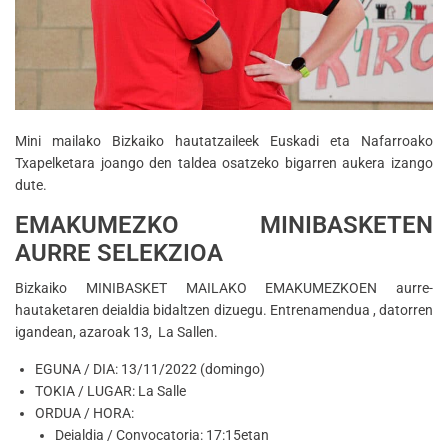
Mini mailako Bizkaiko hautatzaileek Euskadi eta Nafarroako
Txapelketara joango den taldea osatzeko bigarren aukera izango
dute.
EMAKUMEZKO MINIBASKETEN
AURRE SELEKZIOA
Bizkaiko MINIBASKET MAILAKO EMAKUMEZKOEN aurre-
hautaketaren deialdia bidaltzen dizuegu. Entrenamendua , datorren
igandean, azaroak 13, La Sallen.
EGUNA / DIA: 13/11/2022 (domingo)
TOKIA / LUGAR: La Salle
ORDUA / HORA:
Deialdia / Convocatoria: 17:15etan