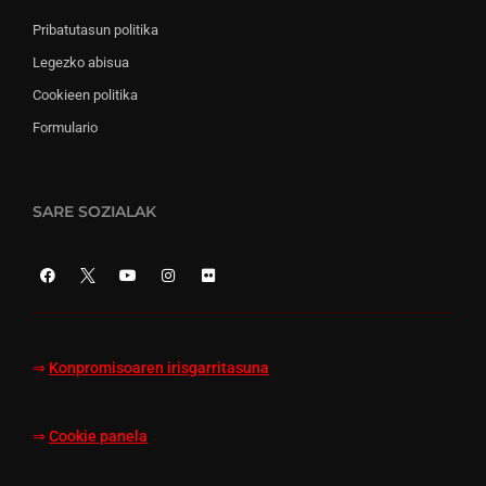
Pribatutasun politika
Legezko abisua
Cookieen politika
Formulario
SARE SOZIALAK
⇒
Konpromisoaren irisgarritasuna
⇒
Cookie panela