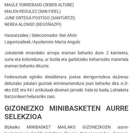
MAULE YURREBASO (SEBER ALTUBE)
MALEN REGULEZ (SAN FIDEL)
JUNE ORTEGA POSTIGO (SANTURTZI)
NEREA ALONSO (BEGOÑAZPI)
Hautatzailea / Seleccionador: Iker Añón
Laguntzaileak /Ayudantes: Marta Angulo
Jokalariek emandeko arropa eraman beharko dute: 2 kamiseta,
zuria eta koloreduna, ur botila eta garbitzeko beharrezko materiala
eraman beharko dituzte.
Federazioak eginiko deialdietara joatea derrigorrezkoa da,beraz
deitutako jokalari guztiak entrenamendura joan beharko dira A.O-
eko 63E eta 94 I artikuluak dioenari jarraiki. hala ez bada, Lehiaketa
Batzordeari helaraziko zaio.
GIZONEZKO MINIBASKETEN AURRE
SELEKZIOA
Bizkaiko MINIBASKET MAILAKO GIZONEZKOEN aurre-