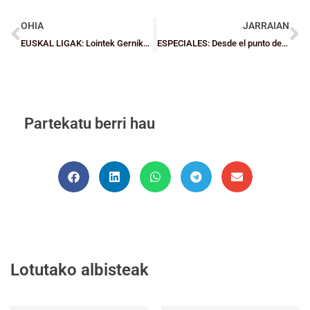
OHIA
JARRAIAN
EUSKAL LIGAK: Lointek Gernika, lider bikoitza lehen itzuliaren amaieran
ESPECIALES: Desde el punto de vista de los entrenadores. Capítulo 2: Lauro Ikastola
Partekatu berri hau
Lotutako albisteak