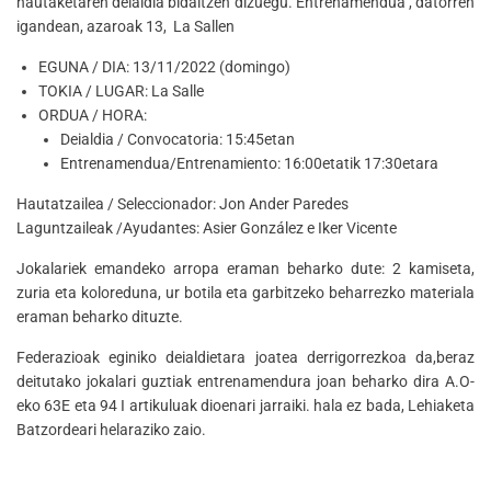
hautaketaren deialdia bidaltzen dizuegu. Entrenamendua , datorren
igandean, azaroak 13, La Sallen
EGUNA / DIA: 13/11/2022 (domingo)
TOKIA / LUGAR: La Salle
ORDUA / HORA:
Deialdia / Convocatoria: 15:45etan
Entrenamendua/Entrenamiento: 16:00etatik 17:30etara
Hautatzailea / Seleccionador: Jon Ander Paredes
Laguntzaileak /Ayudantes: Asier González e Iker Vicente
Jokalariek emandeko arropa eraman beharko dute: 2 kamiseta,
zuria eta koloreduna, ur botila eta garbitzeko beharrezko materiala
eraman beharko dituzte.
Federazioak eginiko deialdietara joatea derrigorrezkoa da,beraz
deitutako jokalari guztiak entrenamendura joan beharko dira A.O-
eko 63E eta 94 I artikuluak dioenari jarraiki. hala ez bada, Lehiaketa
Batzordeari helaraziko zaio.