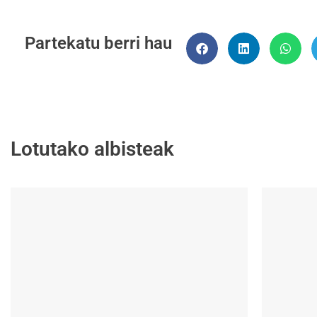
Partekatu berri hau
Lotutako albisteak