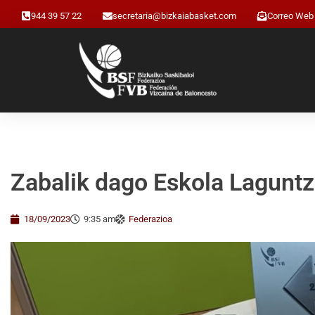
944 39 57 22
secretaria@bizkaiabasket.com
Correo Web
Zabalik dago Eskola Lagunt
18/09/2023
9:35 am
Federazioa