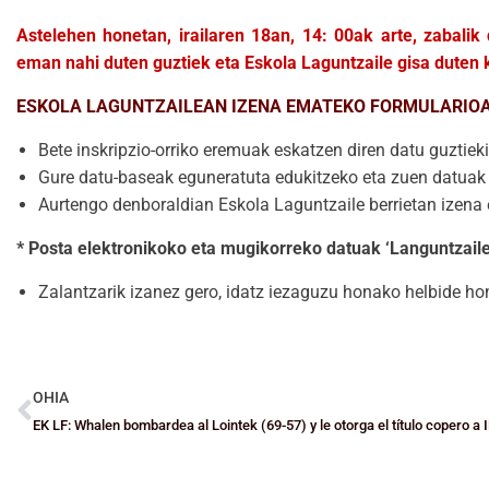
Astelehen honetan, irailaren 18an, 14: 00ak arte, zabal
eman nahi duten guztiek eta Eskola Laguntzaile gisa duten 
ESKOLA LAGUNTZAILEAN IZENA EMATEKO FORMULARIO
Bete inskripzio-orriko eremuak eskatzen diren datu guztieki
Gure datu-baseak eguneratuta edukitzeko eta zuen datuak 
Aurtengo denboraldian Eskola Laguntzaile berrietan izena
* Posta elektronikoko eta mugikorreko datuak ‘Languntzaile
Zalantzarik izanez gero, idatz iezaguzu honako helbide ho
OHIA
EK LF: Whalen bombardea al Lointek (69-57) y le otorga el título copero a