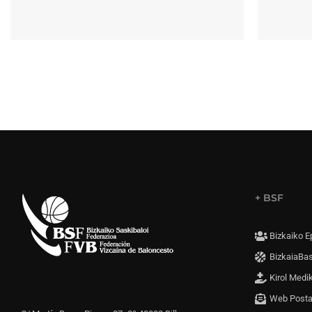
+ BSF
Bizkaiko E
BizkaiaBa
Kirol Medi
Web Post