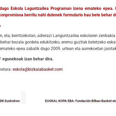
ik dago Eskola Laguntzailea Programan izena emateko epea.
konpromisoa berritu nahi dutenek formulario hau bete behar d
A
n, eta, berritzekotan, adierazi Languntzailea eskolaren zenbakia 
behar bezala gordeta edukitzeko, eremu guztiak betetzeko eska
 emateko epea zabalik dago 2009. urtean eta aurrekoetan jaiota
’ egunekoak izan behar dira.
netara:
eskola@bizkaiabasket.com
 IDK Euskotren
EUSKAL KOPA EBA: Fundación Bilbao Basket eta