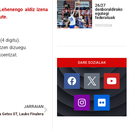
26/27
 Lehenengo aldiz izena
denboraldirako
egutegi
ute.
federatuak
17/07/2026
(4 digitu).
tzen dizuegu.
koentzat.
SARE SOZIALAK
JARRAIAN
 Getxo ST, Lauko Finalera