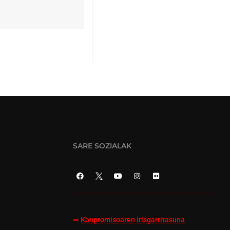
SARE SOZIALAK
⇒
Konpromisoaren irisgarritasuna