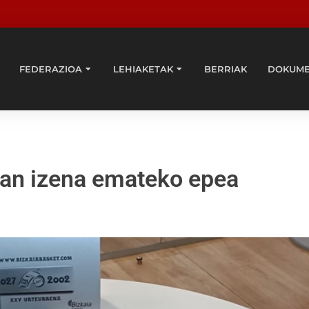
FEDERAZIOA
LEHIAKETAK
BERRIAK
DOKUM
zan izena emateko epea