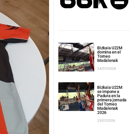
Bizkaia U22M
domina en el
Torneo
Madalenak
24/07/2026
Bizkaia U22M
se impone a
Padura en la
primera jornada
del Torneo
Madalenak
2026
21/07/2026