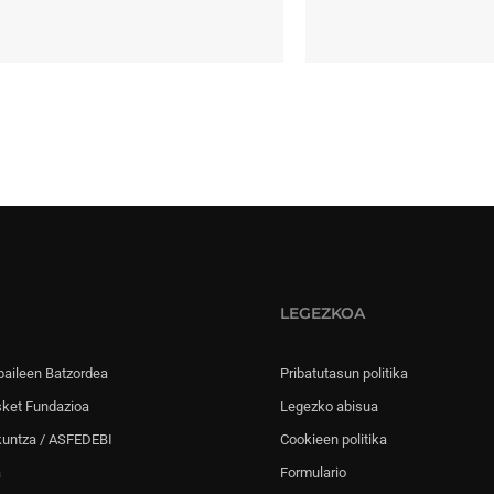
LEGEZKOA
paileen Batzordea
Pribatutasun politika
sket Fundazioa
Legezko abisua
kuntza / ASFEDEBI
Cookieen politika
a
Formulario