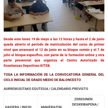
Desde este lunes 19 de mayo a las 12 horas y hasta el 2 de junio
queda abierto el período de matriculación del curso de primer
nivel que arrancará el 12 de junio en su bloque común y el 7 de
julio el bloque específico, con parte de la formación online y otra
parte presencial que organiza el Centro Autorizado de
Enseñanzas Deportivas KITEB.
TODA LA INFORMACIÓN DE LA CONVOCATORIA GENERAL DEL
CICLO INICIAL DE GRADO MEDIO DE BALONCESTO
AURREIKUSITAKO EGUTEGIA / CALENDARIO PREVISTO
ZEREGINEN
DESKRIBAPENA /
HASIERA / INICIO
AMAIERA/FIN