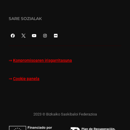
SARE SOZIALAK
⇒
Konpromisoaren irisgarritasuna
⇒
Cookie panela
2023 © Bizkaiko Saskibaloi Federazioa