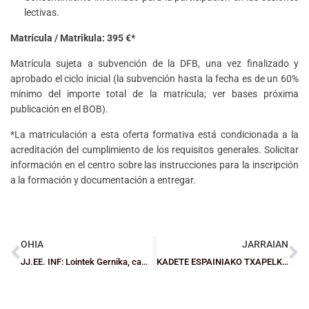
lectivas.
Matrícula / Matrikula: 395 €*
Matrícula sujeta a subvención de la DFB, una vez finalizado y
aprobado el ciclo inicial (la subvención hasta la fecha es de un 60%
mínimo del importe total de la matrícula; ver bases próxima
publicación en el BOB).
*La matriculación a esta oferta formativa está condicionada a la
acreditación del cumplimiento de los requisitos generales. Solicitar
información en el centro sobre las instrucciones para la inscripción
a la formación y documentación a entregar.
OHIA
JARRAIAN
JJ.EE. INF: Lointek Gernika, campeón de Euskadi, y Martín Deco Patronato, subcampeón, ambas con billete para el Estatal
KADETE ESPAINIAKO TXAPELKETA: Porrot bikoitza bigarren jardunaldia