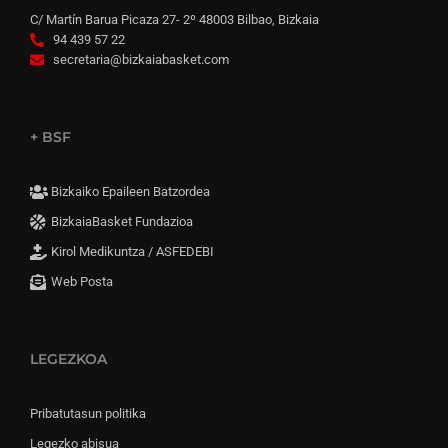
C/ Martín Barua Picaza 27- 2º 48003 Bilbao, Bizkaia
94 439 57 22
secretaria@bizkaiabasket.com
+ BSF
Bizkaiko Epaileen Batzordea
BizkaiaBasket Fundazioa
Kirol Medikuntza / ASFEDEBI
Web Posta
LEGEZKOA
Pribatutasun politika
Legezko abisua