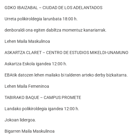
GDKO IBAIZABAL – CIUDAD DE LOS ADELANTADOS
Urreta polikiroldegia larunbata 18:00 h.
denboraldi ona egiten dabiltza momentuz kanariarrak.
Lehen Maila Maskulinoa
ASKARTZA CLARET – CENTRO DE ESTUDIOS MIKELDI-UNAMUNO
Askartza Eskola igandea 12:00 h.
EBAtik datozen lehen mailako bi talderen arteko derby bizkaitarra.
Lehen Maila Femeninoa
TABIRAKO BAQUE – CAMPUS PROMETE
Landako polikiroldegia igandea 12:00 h.
Jokoan lidergoa.
Bigarren Maila Maskulinoa