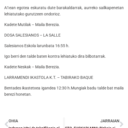
A1ean egotea eskuratu dute barakaldarrak, aurreko sailkapenetan
lehiatutako gurutzeen ondorioz.
Kadete Mutilak – Maila Berezia.
DOSA SALESIANOS – LA SALLE
Salesianos Eskola larunbata 16:55 h.
Igo berri den talde baten kontra lehiatuko dira bilbotarrak.
Kadete Neskak – Maila Berezia.
LARRAMENDI IKASTOLA K.T. – TABIRAKO BAQUE
Bentades ikastetxea igandea 12:30 h.Mungiak badu talde bat maila
berezi honetan.
OHIA
JARRAIAN