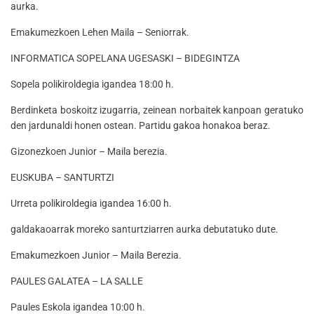
aurka.
Emakumezkoen Lehen Maila – Seniorrak.
INFORMATICA SOPELANA UGESASKI – BIDEGINTZA
Sopela polikiroldegia igandea 18:00 h.
Berdinketa boskoitz izugarria, zeinean norbaitek kanpoan geratuko
den jardunaldi honen ostean. Partidu gakoa honakoa beraz.
Gizonezkoen Junior – Maila berezia.
EUSKUBA – SANTURTZI
Urreta polikiroldegia igandea 16:00 h.
galdakaoarrak moreko santurtziarren aurka debutatuko dute.
Emakumezkoen Junior – Maila Berezia.
PAULES GALATEA – LA SALLE
Paules Eskola igandea 10:00 h.