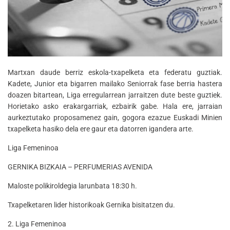
Martxan daude berriz eskola-txapelketa eta federatu guztiak.
Kadete, Junior eta bigarren mailako Seniorrak fase berria hastera
doazen bitartean, Liga erregularrean jarraitzen dute beste guztiek.
Horietako asko erakargarriak, ezbairik gabe. Hala ere, jarraian
aurkeztutako proposamenez gain, gogora ezazue Euskadi Minien
txapelketa hasiko dela ere gaur eta datorren igandera arte.
Liga Femeninoa
GERNIKA BIZKAIA – PERFUMERIAS AVENIDA
Maloste polikiroldegia larunbata 18:30 h.
Txapelketaren lider historikoak Gernika bisitatzen du.
2. Liga Femeninoa