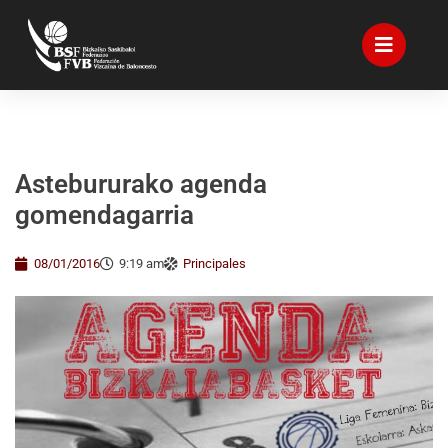
Astebururako agenda
gomendagarria
08/01/2016
9:19 am
Principales