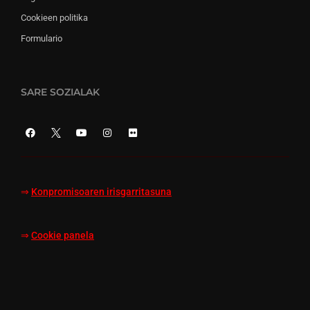
Cookieen politika
Formulario
SARE SOZIALAK
⇒
Konpromisoaren irisgarritasuna
⇒
Cookie panela