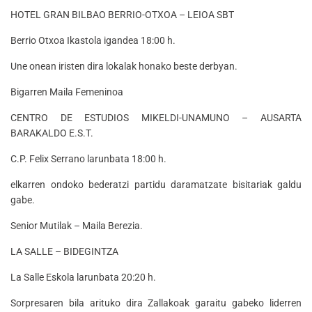
HOTEL GRAN BILBAO BERRIO-OTXOA – LEIOA SBT
Berrio Otxoa Ikastola igandea 18:00 h.
Une onean iristen dira lokalak honako beste derbyan.
Bigarren Maila Femeninoa
CENTRO DE ESTUDIOS MIKELDI-UNAMUNO – AUSARTA
BARAKALDO E.S.T.
C.P. Felix Serrano larunbata 18:00 h.
elkarren ondoko bederatzi partidu daramatzate bisitariak galdu
gabe.
Senior Mutilak – Maila Berezia.
LA SALLE – BIDEGINTZA
La Salle Eskola larunbata 20:20 h.
Sorpresaren bila arituko dira Zallakoak garaitu gabeko liderren