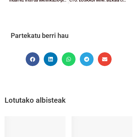
Indarrez iritsi da teknifikazio-plangintza 2016 honi begira
CTO. EUSKADI MINI: Bizkaia cierra acta por partida doble y por la vía rápida ante Araba
Partekatu berri hau
Lotutako albisteak