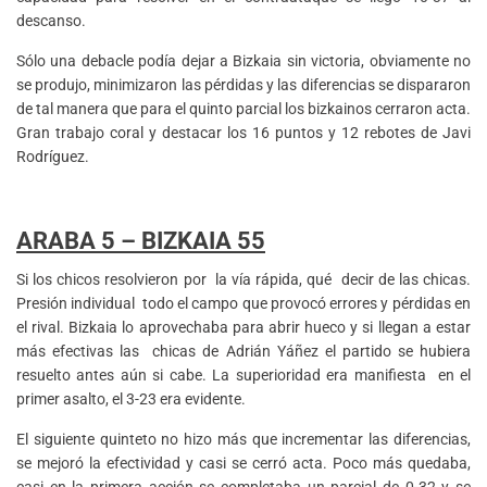
descanso.
Sólo una debacle podía dejar a Bizkaia sin victoria, obviamente no
se produjo, minimizaron las pérdidas y las diferencias se dispararon
de tal manera que para el quinto parcial los bizkainos cerraron acta.
Gran trabajo coral y destacar los 16 puntos y 12 rebotes de Javi
Rodríguez.
ARABA 5 – BIZKAIA 55
Si los chicos resolvieron por la vía rápida, qué decir de las chicas.
Presión individual todo el campo que provocó errores y pérdidas en
el rival. Bizkaia lo aprovechaba para abrir hueco y si llegan a estar
más efectivas las chicas de Adrián Yáñez el partido se hubiera
resuelto antes aún si cabe. La superioridad era manifiesta en el
primer asalto, el 3-23 era evidente.
El siguiente quinteto no hizo más que incrementar las diferencias,
se mejoró la efectividad y casi se cerró acta. Poco más quedaba,
casi en la primera acción se completaba un parcial de 0-32 y se